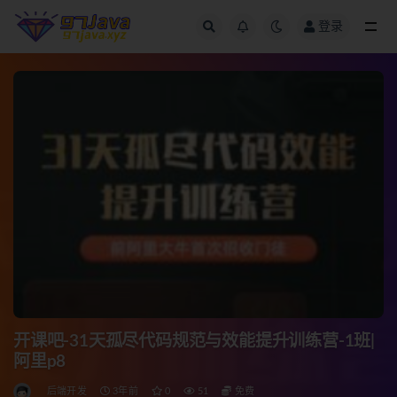
登录
全部
开课吧-31天孤尽代码规范与效能提升训练营-1班|
阿里p8
后端开发
3年前
0
51
免费