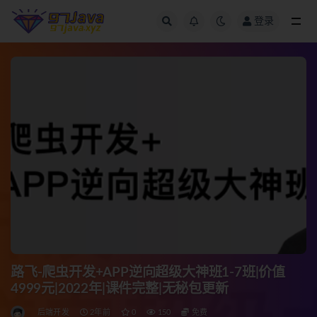
登录
全部
路飞-爬虫开发+APP逆向超级大神班1-7班|价值
4999元|2022年|课件完整|无秘包更新
后端开发
2年前
0
150
免费