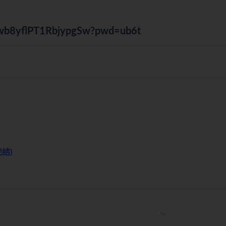
。
Owb8yflPT1RbjypgSw?pwd=ub6t
结)