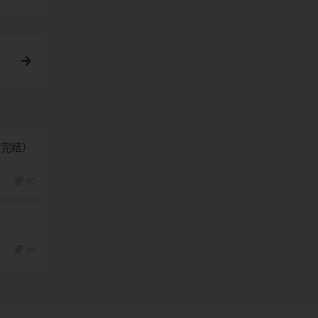
（完结）
40
39