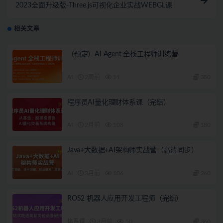
2023全面升级版-Three.js可视化企业实战WEBGL课
相关文章
（预定）AI Agent 全栈工程师训练营
AI
2周前
11
380
程序员AI量化理财体系课（完结）
AI
2月前
108
180
Java+大数据+AI架构师实战营（高清同步）
AI
3月前
106
260
ROS2 机器人应用开发工程师（完结）
体系课
3月前
50
360