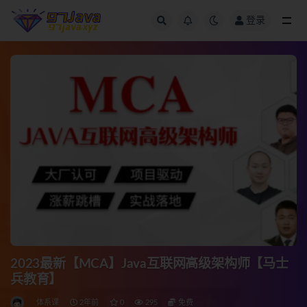
登录
全部
2023最新【MCA】Java互联网高级架构师【马士
兵教育】
体系课
2年前
0
295
免费