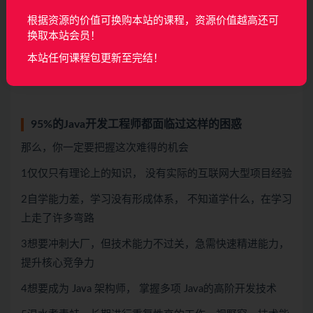
育】
根据资源的价值可换购本站的课程，资源价值越高还可
紧跟一线大厂用人标准和前沿技术发展
换取本站会员！
每个知识点，每节课都深入研究，以确保学员看得
本站任何课程包更新至完结！
懂、听得懂、学得懂
95%的Java开发工程师都面临过这样的困惑
那么，你一定要把握这次难得的机会
1仅仅只有理论上的知识， 没有实际的互联网大型项目经验
2自学能力差，学习没有形成体系， 不知道学什么，在学习
上走了许多弯路
3想要冲刺大厂，但技术能力不过关，急需快速精进能力，
提升核心竞争力
4想要成为 Java 架构师， 掌握多项 Java的高阶开发技术