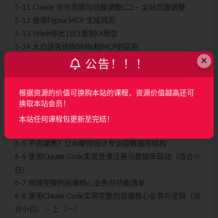
5-11 Claude 优化页面与功能调整(二) – 全站页面调整
5-12 使用Figma MCP 生成网页
5-13 Stitch导出1比1复刻UI原型
5-14 大白话告诉你Skills和MCP的区别
×
5-15 【加餐课】OpenDesign 设计高保真原型页面
公告！！！
第6章 AI 编程从入门到实战，不用懂代码也能做项目
6-1 Claude Code 集成Git实现本地化版本控制
根据资源的价值可换购本站的课程，资源价值越高还可
换取本站会员！
6-2 Github MCP 工具实现远程仓库同步
6-3 大白话什么是前后端以及数据库
本站任何课程包更新至完结！
6-4 让 AI 帮你搭建开发环境 MySql，不用折腾也能跑项目
6-5 不会建表？让AI帮你设计专业级数据库结构
6-6 使用Claude Code实现登录注册与数据库联动（适合小
白）
6-7 梳理完整的后端核心业务与功能清单
6-8 使用Claude Code实现完整的后端核心业务与逻辑（适
合小白） – 上（一）