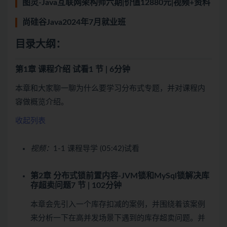
图灵-Java互联网架构师六期|价值12880元|视频+资料
尚硅谷Java2024年7月就业班
目录大纲：
第1章 课程介绍
试看
1 节 | 6分钟
本章和大家聊一聊为什么要学习分布式专题，并对课程内
容做概览介绍。
收起列表
视频：
1-1 课程导学 (05:42)
试看
第2章 分布式锁前置内容-JVM锁和MySql锁解决库
存超卖问题
7 节 | 102分钟
本章会先引入一个库存扣减的案例，并围绕着该案例
来分析一下在高并发场景下遇到的库存超卖问题。并