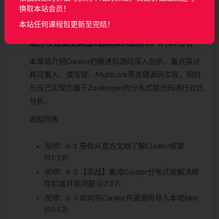
换取本站会员！
视频：
5-13 本章总结 (09:04)
本站任何课程包更新至完结！
第6章 分布式锁篇–ZK开源客户端-Curator框架实
现分布式锁及实战&源码深入剖析
10 节 | 87分钟
本章将介绍Curator的概述和源码深入剖析，重点探讨
其可重入、读写锁、MultiLock等关键源码实现，同时
与自己实现的基于Zookeeper的分布式锁代码进行对比
分析。
收起列表
视频：
6-1 带你从官方文档了解Curator框架
(07:19)
视频：
6-2 【实战】集成Curator分布式锁解决库
存扣减并发问题 (07:27)
视频：
6-3 如何将Curator开源源码导入本地Idea
(05:53)