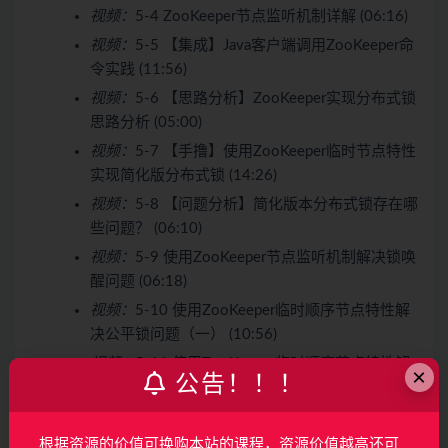
视频：
5-4 ZooKeeper节点监听机制详解 (06:16)
视频：
5-5 【集成】Java客户端调用ZooKeeper命
令实践 (11:56)
视频：
5-6 【思路分析】ZooKeeper实现分布式锁
思路分析 (05:00)
视频：
5-7 【手撸】使用ZooKeeper临时节点特性
实现简化版分布式锁 (14:26)
视频：
5-8 【问题分析】简化版本分布式锁存在哪
些问题？ (06:10)
视频：
5-9 使用ZooKeeper节点监听机制解决锁唤
醒问题 (06:18)
视频：
5-10 使用ZooKeeper临时顺序节点特性解
决公平锁问题（一） (10:56)
视频：
5-11 使用ZooKeeper临时顺序节点特性解
×
公告！！！
决公平锁问题（二） (12:22)
视频：
5-12 【手撸】使用Java内存Map解决锁重
入问题 (08:28)
根据资源的价值可换购本站的课程，资源价值越高还可