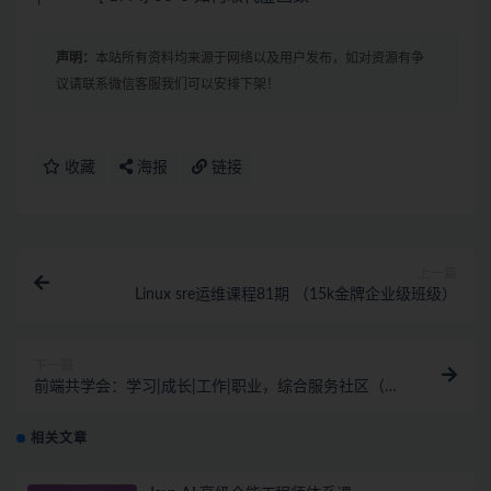
声明：
本站所有资料均来源于网络以及用户发布，如对资源有争
议请联系微信客服我们可以安排下架！
收藏
海报
链接
上一篇
Linux sre运维课程81期 （15k金牌企业级班级）
下一篇
前端共学会：学习|成长|工作|职业，综合服务社区（完
结）
相关文章