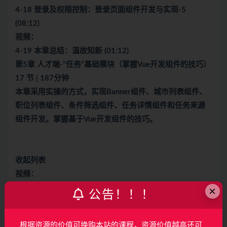
4-18 登录及权限控制：登录页面组件开发与实现-5
(08:12)
视频：
4-19 本章总结：温故知新 (01:12)
第5章 人才端-“任务”基础模块（掌握Vue开发组件的技巧）
17 节 | 187分钟
本章采用实操的方式，实现Banner组件、城市列表组件、
职位列表组件、条件筛选组件、任务详情组件和任务来源
组件开发。掌握基于Vue开发组件的技巧。
收起列表
视频：
5-1 本章概览：带着目标学习 (02:22)
×
公告！！！
视频：
5-2 基于组件化思想拆分任务页组件 (21:09)
根据资源的价值可换购本站的课程，资源价值越高还可