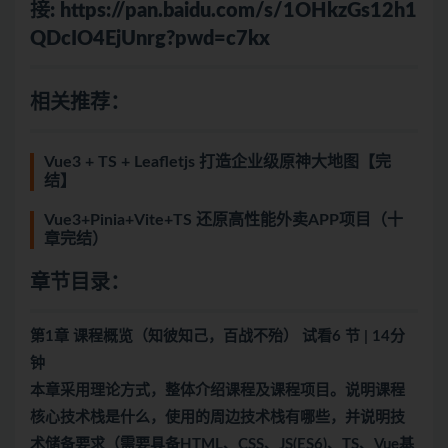
接:
https://pan.baidu.com/s/1OHkzGs12h1
QDcIO4EjUnrg?pwd=c7kx
相关推荐：
Vue3 + TS + Leafletjs 打造企业级原神大地图【完
结】
Vue3+Pinia+Vite+TS 还原高性能外卖APP项目（十
章完结）
章节目录：
第1章 课程概览（知彼知己，百战不殆） 试看6 节 | 14分
钟
本章采用理论方式，整体介绍课程及课程项目。说明课程
核心技术栈是什么，使用的周边技术栈有哪些，并说明技
术储备要求（需要具备HTML、CSS、JS(ES6)、TS、Vue基