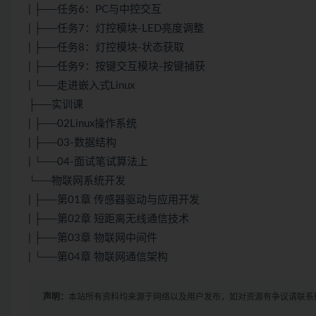
| ├──任务6：PC与中控交互
| ├──任务7：灯控模块-LED亮度调整
| ├──任务8：灯控模块-状态获取
| ├──任务9：按键交互模块-按键捕获
| └──走进嵌入式Linux
├──实训课
| ├──02Linux操作系统
| ├──03-数据结构
| └──04-面试笔试算法上
└──物联网系统开发
| ├──第01章 传感器驱动与应用开发
| ├──第02章 短距离无线通信技术
| ├──第03章 物联网中间件
| └──第04章 物联网通信架构
声明：
本站所有资料均来源于网络以及用户发布，如对资源有争议请联系