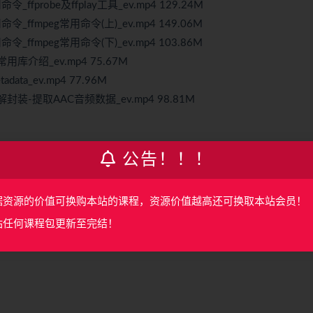
fprobe及ffplay工具_ev.mp4 129.24M
_ffmpeg常用命令(上)_ev.mp4 149.06M
_ffmpeg常用命令(下)_ev.mp4 103.86M
常用库介绍_ev.mp4 75.67M
ta_ev.mp4 77.96M
g解封装-提取AAC音频数据_ev.mp4 98.81M
公告！！！
据资源的价值可换购本站的课程，资源价值越高还可换取本站会员！
站任何课程包更新至完结！