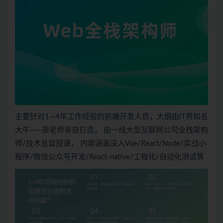
主要针对1—4年工作经验的前端开发人员，大纲由IT界知名
大牛——廖老师亲自打造， 由一线大型互联网公司全栈架构
师/技术总监授课， 内容涵盖深入Vue/React/Node/实战小
程序/微信公众号开发/React-native/工程化/自动化测试等