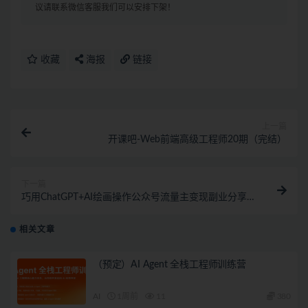
议请联系微信客服我们可以安排下架！
收藏
海报
链接
上一篇
开课吧-Web前端高级工程师20期（完结）
下一篇
巧用ChatGPT+AI绘画操作公众号流量主变现副业分享
课
相关文章
（预定）AI Agent 全栈工程师训练营
AI
1周前
11
380