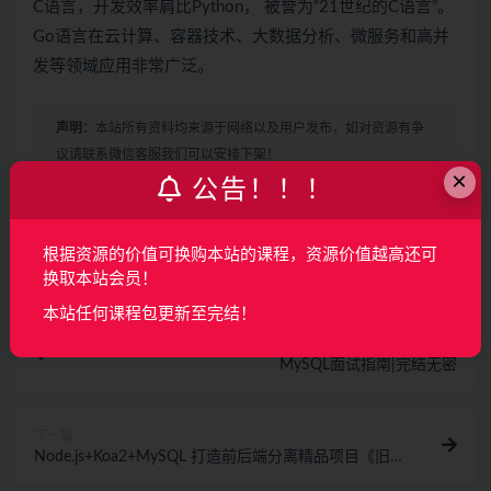
C语言，开发效率肩比Python， 被誉为“21世纪的C语言”。
Go语言在云计算、容器技术、大数据分析、微服务和高并
发等领域应用非常广泛。
声明：
本站所有资料均来源于网络以及用户发布，如对资源有争
议请联系微信客服我们可以安排下架！
×
公告！！！
收藏
海报
链接
根据资源的价值可换购本站的课程，资源价值越高还可
换取本站会员！
本站任何课程包更新至完结！
上一篇
MySQL面试指南|完结无密
下一篇
Node.js+Koa2+MySQL 打造前后端分离精品项目《旧
岛》|完结无密