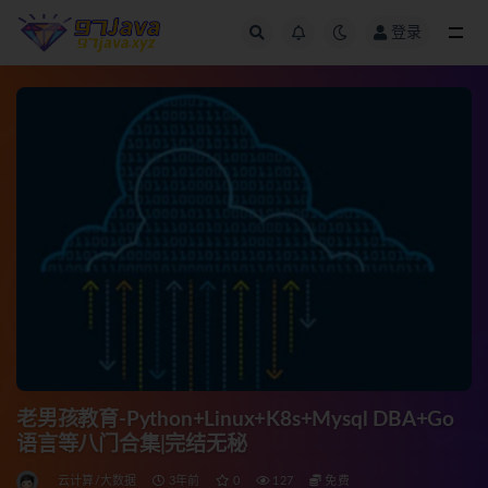
登录
全部
老男孩教育-Python+Linux+K8s+Mysql DBA+Go
语言等八门合集|完结无秘
云计算/大数据
3年前
0
127
免费