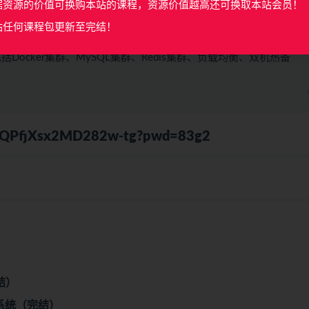
据资源的价值可换购本站的课程，资源价值越高还可换取本站会员！
alived避免容灾 / 阿里云部署
站任何课程包更新至完结！
环境中，利用Docker虚拟机的容器技术，采用分布式集群部署，将
cker集群、MySQL集群、Redis集群、负载均衡、双机热备
XDPQPfjXsx2MD282w-tg?pwd=83g2
完结）
课程系统（完结）