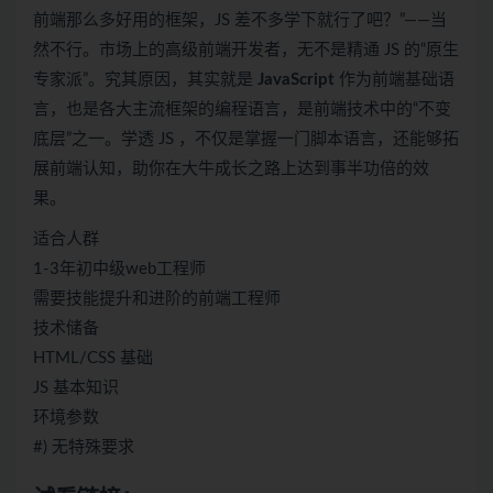
前端那么多好用的框架，JS 差不多学下就行了吧？”——当
然不行。市场上的高级前端开发者，无不是精通 JS 的“原生
专家派”。究其原因，其实就是
JavaScript
作为前端基础语
言，也是各大主流框架的编程语言，是前端技术中的“不变
底层”之一。学透 JS ，不仅是掌握一门脚本语言，还能够拓
展前端认知，助你在大牛成长之路上达到事半功倍的效
果。
适合人群
1-3年初中级web工程师
需要技能提升和进阶的前端工程师
技术储备
HTML/CSS 基础
JS 基本知识
环境参数
#) 无特殊要求