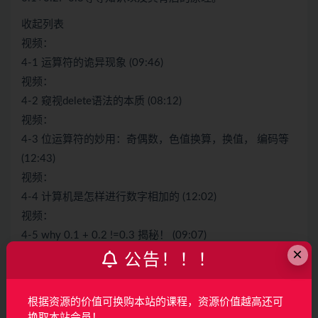
收起列表
视频：
4-1 运算符的诡异现象 (09:46)
视频：
4-2 窥视delete语法的本质 (08:12)
视频：
4-3 位运算符的妙用：奇偶数，色值换算，换值， 编码等
(12:43)
视频：
4-4 计算机是怎样进行数字相加的 (12:02)
视频：
4-5 why 0.1 + 0.2 !=0.3 揭秘！ (09:07)
×
第5章 玩转数组高级技法8 节 | 124分钟
公告！！！
数组和类数组有什么区别，怎么转换，两个数组如何高效
的合并，用数组实现range功能，reduce的18般玩法等等，
根据资源的价值可换购本站的课程，资源价值越高还可
数组没你想的那么简单。进入数组，搞定数组，掌握数组
换取本站会员！