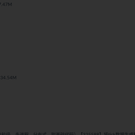
.47M
4.54M
秒级，多进程，分布式，附基础代码）【325588】将tick数据生成