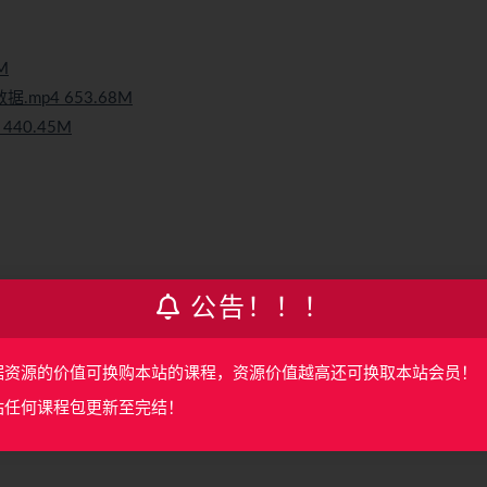
M
.mp4 653.68M
440.45M
公告！！！
2.27M
据资源的价值可换购本站的课程，资源价值越高还可换取本站会员！
造轮子.mp4 737.26M
站任何课程包更新至完结！