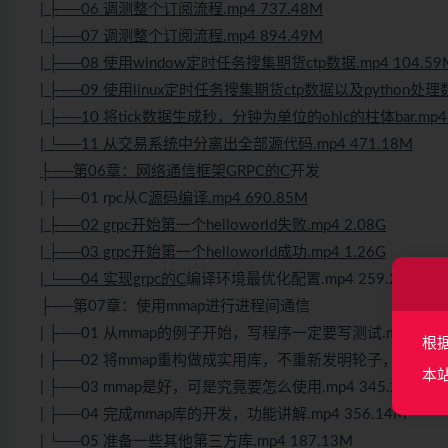
| ├──06 调测整个订阅流程.mp4 737.48M
| ├──07 调测整个订阅流程.mp4 894.49M
| ├──08 使用window定时任务搜集期货ctp数据.mp4 104.59
| ├──09 使用linux定时任务搜集期货ctp数据以及python处理数据
| ├──10 将tick数据生成秒，分钟为单位的ohlc的柱体bar.mp4 
| └──11 从交易系统中分离出全部源代码.mp4 471.18M
├──第06章：网络通信框架GRPC的C
开发
| ├──01 rpc从C
源码编译.mp4 690.85M
| ├──02 grpc开始第一个helloworld失败.mp4 2.08G
| ├──03 grpc开始第一个helloworld成功.mp4 1.26G
| └──04 实现grpc的C
编译环境最优化配置.mp4 259.26M
├──第07章：使用mmap进行进程间通信
| ├──01 从mmap的例子开始，写程序一定要写
测试
.mp4 68
根
| ├──02 将mmap重构做成实用库，不重新发明轮子，而是重新制
本
| ├──03 mmap是好，可是究竟要怎么使用.mp4 345.22M
| ├──04 完成mmap库的开发，功能讲解.mp4 356.14M
| └──05 准备一些其他第三方库.mp4 187.13M