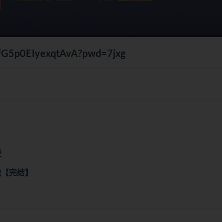
TffG5p0EIyexqtAvA?pwd=7jxg
更
统实战【完结】