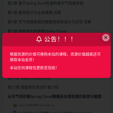
第2章 基于Spring Boot快速构建天气预报系统
第3章 服务拆分与业务建模 试看
第4章 天气预报系统的微服务架构设计与实现 试看
第5章 微服务的协调者Spring Cloud
×
公告！！！
第6章 微服务的注册与发现
第7章 微服务的消费
根据资源的价值可换购本站的课程，资源价值越高还可
第8章 API 网关
换取本站会员！
本站任何课程包更新至完结！
第9章 微服务的集中化配置
第10章 微服务的熔断机制
第11章 微服务的自动扩展介绍
从天气项目看Spring Cloud微服务治理资源目录部分截图
：