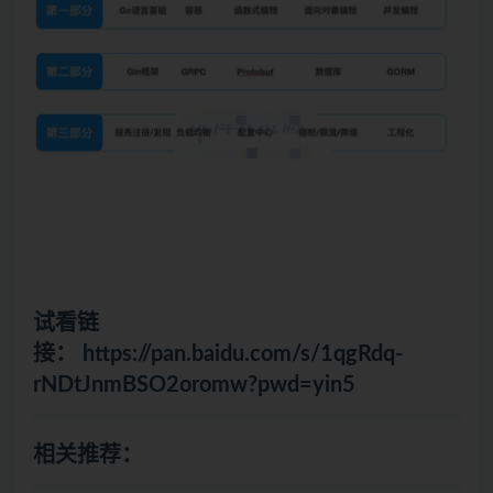
试看链
接：
https://pan.baidu.com/s/1qgRdq-
rNDtJnmBSO2oromw?pwd=yin5
相关推荐：