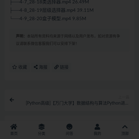
├──4-7_28-18类选择器.mp4 26.49M
├──4-8_28-19层级选择器.mp4 39.11M
└──4-9_28-20盒子模型.mp4 9.85M
声明：
本站所有资料均来源于网络以及用户发布，如对资源有争
议请联系微信客服我们可以安排下架！
收藏
海报
链接
上一篇
[Python高级]【万门大学】数据结构与算法Python进阶
班
下一篇
奇牛学院C/C++从入门到就业二期（完结）
首页
分类
问答
我的
顶部