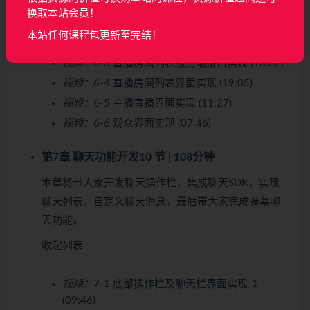
换取本站会员！
视频：
6-1 服务端接口代码优化-1 (09:16)
本站任何课程包更新至完结！
视频：
6-2 服务端接口代码优化-2 (02:42)
视频：
6-3 直播房间列表服务端接口实现 (13:32)
视频：
6-4 直播房间列表界面实现 (19:05)
视频：
6-5 主播直播界面实现 (11:27)
视频：
6-6 观众界面实现 (07:46)
第7章 聊天功能开发
10 节 | 108分钟
本章将带大家开发聊天操作栏，集成聊天SDK，实现
聊天列表，自定义聊天消息，最后带大家完成弹幕聊
天功能。
收起列表
视频：
7-1 底部操作栏及聊天栏界面实现-1
(09:46)