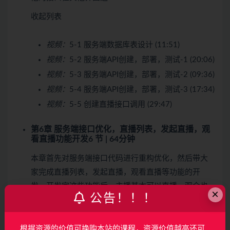
收起列表
视频：
5-1 服务端数据库表设计 (11:51)
视频：
5-2 服务端API创建，部署，测试-1 (20:06)
视频：
5-3 服务端API创建，部署，测试-2 (09:36)
视频：
5-4 服务端API创建，部署，测试-3 (17:34)
视频：
5-5 创建直播接口调用 (29:47)
第6章 服务端接口优化，直播列表，发起直播，观
看直播功能开发
6 节 | 64分钟
本章首先对服务端接口代码进行重构优化，然后带大
家完成直播列表，发起直播，观看直播等功能的开
发，开发完这些功能后，主播基本可以直播，观众也
×
公告！！！
可以看直播了，算是完成了直播APP的雏形。
收起列表
根据资源的价值可换购本站的课程，资源价值越高还可