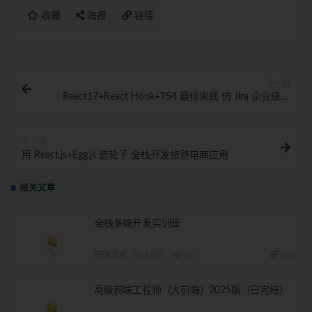
收藏
海报
链接
上一篇
React17+React Hook+TS4 最佳实践 仿 Jira 企业级项
目【完结】
下一篇
用 React.js+Egg.js 造轮子 全栈开发旅游电商应用
相关文章
全栈多端开发实训营
前端开发
3月前
43
260
高级前端工程师（大前端）2025版（已完结）