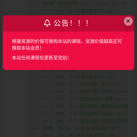
├──  第6章 【路由系统】react-router-dom V5/

│   ├── [ 59K]  6-1带着问题来学习.pdf

│   ├── [ 12M]  6-2【概念理解】路由与SPA

×
公告！！！
│   ├── [ 38M]  6-3【路由初始化】配置react-route
│   ├── [ 27M]  6-4【路由架构】基础路由系统

│   ├── [ 41M]  6-5【路由搭建】页面导航

根据资源的价值可换购本站的课程，资源价值越高还可
│   ├── [ 46M]  6-6【路由搭建】withRouter与useR
换取本站会员！
│   ├── [ 11M]  6-7【路由搭建】Link与动态导航

本站任何课程包更新至完结！
│   └── [ 33K]  6-8【讨论题】组件究竟是什么？.pdf
├──  第7章 【路由系统】react-router-dom V6/

│   ├── [ 49K]  7-1带着问题来学习.pdf

│   ├── [ 12M]  7-2【概念理解】路由与SPA

│   ├── [144K]  7-3【路由升级】如何从ReactRout
│   ├── [ 29M]  7-4【路由初始化】配置react-route
│   ├── [ 36M]  7-5【路由架构】基础路由及页面导航

│   ├── [ 29M]  7-6【路由跳转】useNavigate()
│   └── [ 20M]  7-7【路由拓展】如何支持类组件

├──  第8章 【Redux 入门】实战项目架构设计/

│   ├── [ 57K]  8-1带着问题来学习.pdf
