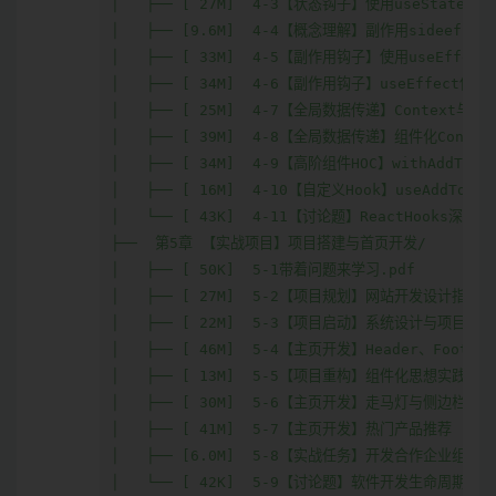
│   ├── [ 27M]  4-3【状态钩子】使用useState管理组
│   ├── [9.6M]  4-4【概念理解】副作用sideeffect
│   ├── [ 33M]  4-5【副作用钩子】使用useEffec
│   ├── [ 34M]  4-6【副作用钩子】useEffect使用
│   ├── [ 25M]  4-7【全局数据传递】Context与useC
│   ├── [ 39M]  4-8【全局数据传递】组件化ContextP
│   ├── [ 34M]  4-9【高阶组件HOC】withAddToCar
│   ├── [ 16M]  4-10【自定义Hook】useAddToCart
│   └── [ 43K]  4-11【讨论题】ReactHooks深度分析
├──  第5章 【实战项目】项目搭建与首页开发/

│   ├── [ 50K]  5-1带着问题来学习.pdf

│   ├── [ 27M]  5-2【项目规划】网站开发设计指南

│   ├── [ 22M]  5-3【项目启动】系统设计与项目初始
│   ├── [ 46M]  5-4【主页开发】Header、Footer

│   ├── [ 13M]  5-5【项目重构】组件化思想实践

│   ├── [ 30M]  5-6【主页开发】走马灯与侧边栏多重
│   ├── [ 41M]  5-7【主页开发】热门产品推荐

│   ├── [6.0M]  5-8【实战任务】开发合作企业组件

│   └── [ 42K]  5-9【讨论题】软件开发生命周期.pdf