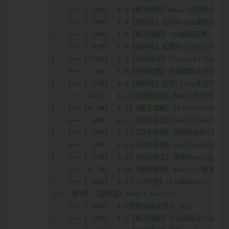
│   ├── [ 16M]  3-3【概念理解】React的前世今生

│   ├── [ 28M]  3-4【组件化】初识React函数式组件

│   ├── [ 24M]  3-5【概念理解】JSX编程思维

│   ├── [ 35M]  3-6【组件化】配置React的CSS模组

│   ├── [171K]  3-7【延伸阅读】CSSinJS(JSS).pd
│   ├── [ 16M]  3-8【资源配置】加载媒体与字体文件

│   ├── [ 23M]  3-9【组件化】创建class类组件

│   ├── [101K]  3-10【延伸阅读】React的行内样式与C
│   ├── [9.3M]  3-11【概念理解】StatevsProps

│   ├── [ 39M]  3-12【事件驱动】ReactEvent事件
│   ├── [ 29M]  3-13【异步处理】获取网络API数据

│   ├── [ 20M]  3-14【异步处理】setState的异步
│   ├── [ 17M]  3-15【死与新生】探索React组件的
│   ├── [9.1M]  3-16【概念理解】React17版本变化

│   └── [ 39K]  3-17【讨论题】什么是React？.pdf
├──  第4章 【基础篇】React Hooks/

│   ├── [ 49K]  4-1带着问题来学习.pdf

│   ├── [ 15M]  4-2【概念理解】什么是钩子(hooks)