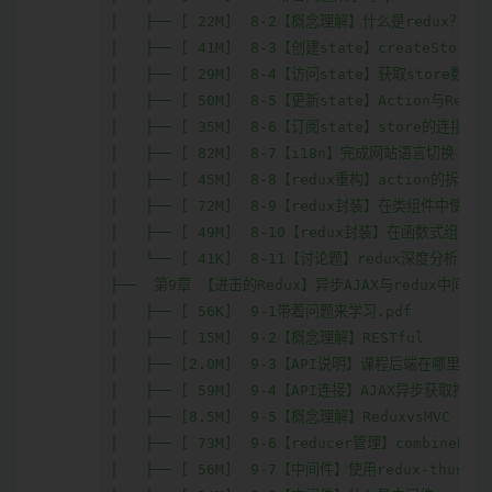
│   ├── [ 22M]  8-2【概念理解】什么是redux？

│   ├── [ 41M]  8-3【创建state】createStore

│   ├── [ 29M]  8-4【访问state】获取store数据

│   ├── [ 50M]  8-5【更新state】Action与Reduc
│   ├── [ 35M]  8-6【订阅state】store的连接与订
│   ├── [ 82M]  8-7【i18n】完成网站语言切换

│   ├── [ 45M]  8-8【redux重构】action的拆分与
│   ├── [ 72M]  8-9【redux封装】在类组件中使用rea
│   ├── [ 49M]  8-10【redux封装】在函数式组建中使用
│   └── [ 41K]  8-11【讨论题】redux深度分析.pdf
├──  第9章 【进击的Redux】异步AJAX与redux中间件/

│   ├── [ 56K]  9-1带着问题来学习.pdf

│   ├── [ 15M]  9-2【概念理解】RESTful

│   ├── [2.0M]  9-3【API说明】课程后端在哪里？.pd
│   ├── [ 59M]  9-4【API连接】AJAX异步获取推荐数
│   ├── [8.5M]  9-5【概念理解】ReduxvsMVC

│   ├── [ 73M]  9-6【reducer管理】combineReduc
│   ├── [ 56M]  9-7【中间件】使用redux-thunk