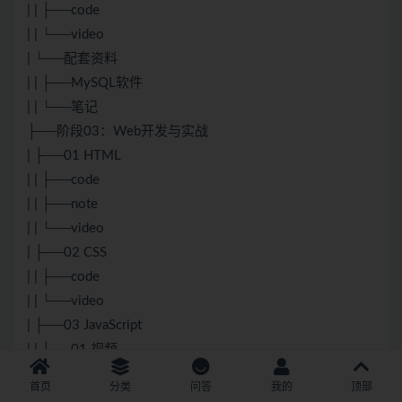
| | ├──code
| | └──video
| └──配套资料
| | ├──
MySQL
软件
| | └──笔记
├──阶段03：
Web
开发与实战
| ├──01
HTML
| | ├──code
| | ├──note
| | └──video
| ├──02
CSS
| | ├──code
| | └──video
| ├──03
JavaScript
| | ├──01.视频
| | └──02.代码
首页
分类
问答
我的
顶部
| ├──04 JDBC优化