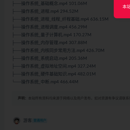
├──操作系统_基础概念.mp4 101.06M
本
├──操作系统_进程.mp4 294.52M
├──操作系统_进程_线程_纤程基础.mp4 636.15M
├──操作系统_进程调度.mp4 456.29M
├──操作系统_量子计算机.mp4 170.27M
├──操作系统_内存管理.mp4 307.88M
├──操作系统_内核同步常用方法.mp4 426.70M
├──操作系统_系统启动.mp4 205.36M
├──操作系统_虚拟地址空间.mp4 327.24M
├──操作系统_硬件基础知识.mp4 482.01M
└──操作系统_中断.mp4 466.44M
声明：
本站所有资料均来源于网络以及用户发布，如对资源有争议请联系
游客
普通用户