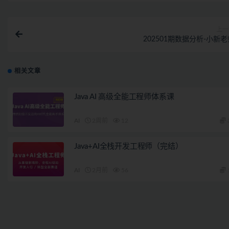
上一
202501期数据分析-小新
相关文章
Java AI 高级全能工程师体系课
AI
2周前
12
Java+AI全栈开发工程师（完结）
AI
2月前
56