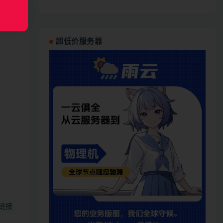
超低价服务器
链接