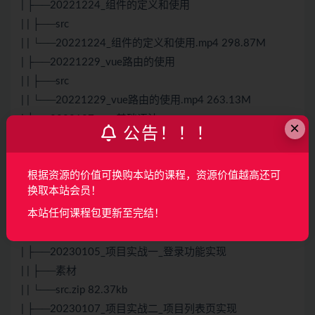
| ├──20221224_组件的定义和使用
| | ├──src
| | └──20221224_组件的定义和使用.mp4 298.87M
| ├──20221229_vue路由的使用
| | ├──src
| | └──20221229_vue路由的使用.mp4 263.13M
| ├──2022127_vue基础语法
×
公告！！！
| | ├──day06_vue的基本语法
| | ├──20221217_vue的基础语法.mp4 303.33M
根据资源的价值可换购本站的课程，资源价值越高还可
| | └──验证码识别5.mp4 334.76M
换取本站会员！
| └──20230103_前后端数据交互
本站任何课程包更新至完结！
| | └──20230103_前后端数据交互.mp4 299.50M
├──03前端项目实战
| ├──20230105_项目实战一_登录功能实现
| | ├──素材
| | └──src.zip 82.37kb
| ├──20230107_项目实战二_项目列表页实现