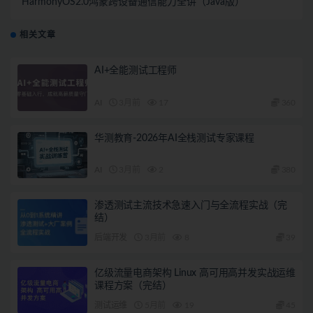
HarmonyOS2.0鸿蒙跨设备通信能力全讲（Java版）
相关文章
AI+全能测试工程师
AI
3月前
17
360
华测教育-2026年AI全栈测试专家课程
AI
3月前
2
380
渗透测试主流技术急速入门与全流程实战（完
结）
后端开发
3月前
8
39
亿级流量电商架构 Linux 高可用高并发实战运维
课程方案（完结）
测试运维
5月前
19
45