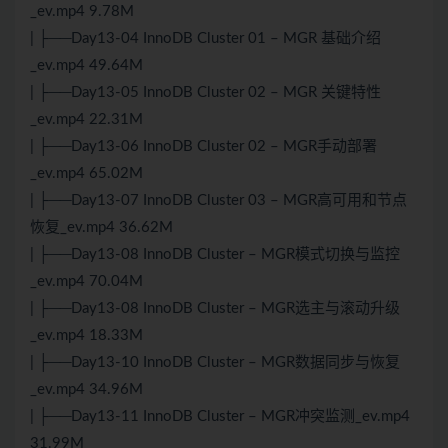
_ev.mp4 9.78M
| ├──Day13-04 InnoDB Cluster 01 – MGR 基础介绍
_ev.mp4 49.64M
| ├──Day13-05 InnoDB Cluster 02 – MGR 关键特性
_ev.mp4 22.31M
| ├──Day13-06 InnoDB Cluster 02 – MGR手动部署
_ev.mp4 65.02M
| ├──Day13-07 InnoDB Cluster 03 – MGR高可用和节点
恢复_ev.mp4 36.62M
| ├──Day13-08 InnoDB Cluster – MGR模式切换与监控
_ev.mp4 70.04M
| ├──Day13-08 InnoDB Cluster – MGR选主与滚动升级
_ev.mp4 18.33M
| ├──Day13-10 InnoDB Cluster – MGR数据同步与恢复
_ev.mp4 34.96M
| ├──Day13-11 InnoDB Cluster – MGR冲突监测_ev.mp4
31.99M