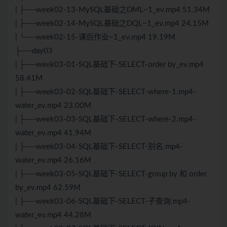
| ├──week02-13-MySQL基础之DML~1_ev.mp4 51.34M
| ├──week02-14-MySQL基础之DQL~1_ev.mp4 24.15M
| └──week02-15-课后作业~1_ev.mp4 19.19M
├──day03
| ├──week03-01-SQL基础下-SELECT-order by_ev.mp4
58.41M
| ├──week03-02-SQL基础下-SELECT-where-1.mp4-
water_ev.mp4 23.00M
| ├──week03-03-SQL基础下-SELECT-where-2.mp4-
water_ev.mp4 41.94M
| ├──week03-04-SQL基础下-SELECT-别名.mp4-
water_ev.mp4 26.16M
| ├──week03-05-SQL基础下-SELECT-group by 和 order
by_ev.mp4 62.59M
| ├──week03-06-SQL基础下-SELECT-子查询.mp4-
water_ev.mp4 44.28M