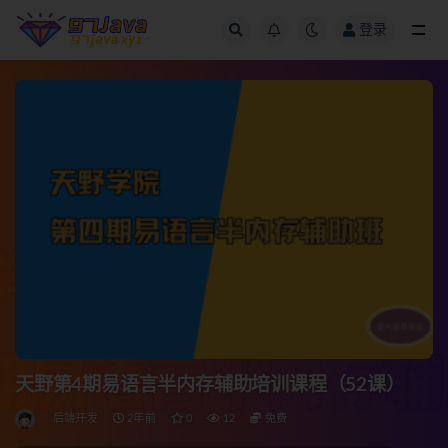
登录
全部
天野第4期易语言半内存辅助培训课程（52课）
后端开发
2年前
0
12
免费