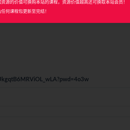
据资源的价值可换购本站的课程，资源价值越高还可换取本站会员！
S未来一片光明，在慕课网人气讲师dell老师带你从0到1系统学
学，在老师指导中学！
站任何课程包更新至完结！
QNUkgqtB6MRViOL_wLA?pwd=4o3w