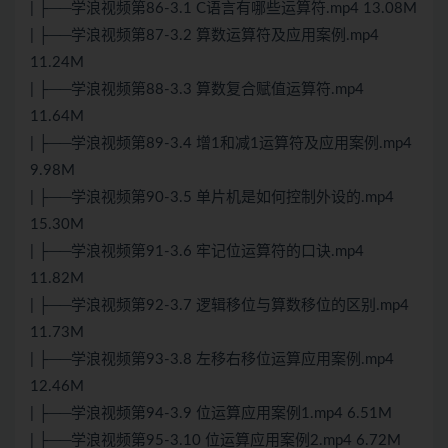
| ├──学浪视频第86-3.1 C语言有哪些运算符.mp4 13.08M
| ├──学浪视频第87-3.2 算数运算符及应用案例.mp4
11.24M
| ├──学浪视频第88-3.3 算数复合赋值运算符.mp4
11.64M
| ├──学浪视频第89-3.4 增1和减1运算符及应用案例.mp4
9.98M
| ├──学浪视频第90-3.5 单片机是如何控制外设的.mp4
15.30M
| ├──学浪视频第91-3.6 牢记位运算符的口诀.mp4
11.82M
| ├──学浪视频第92-3.7 逻辑移位与算数移位的区别.mp4
11.73M
| ├──学浪视频第93-3.8 左移右移位运算应用案例.mp4
12.46M
| ├──学浪视频第94-3.9 位运算应用案例1.mp4 6.51M
| ├──学浪视频第95-3.10 位运算应用案例2.mp4 6.72M