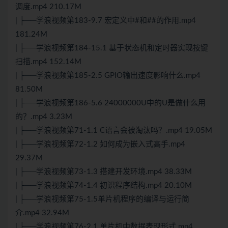
调度.mp4 210.17M
| ├──学浪视频第183-9.7 宏定义中#和##的作用.mp4
181.24M
| ├──学浪视频第184-15.1 基于状态机和定时器实现按键
扫描.mp4 152.14M
| ├──学浪视频第185-2.5 GPIO输出速度影响什么.mp4
81.50M
| ├──学浪视频第186-5.6 24000000U中的U是做什么用
的？.mp4 3.23M
| ├──学浪视频第71-1.1 C语言会被淘汰吗？.mp4 19.05M
| ├──学浪视频第72-1.2 如何成为嵌入式高手.mp4
29.37M
| ├──学浪视频第73-1.3 搭建开发环境.mp4 38.33M
| ├──学浪视频第74-1.4 初识程序结构.mp4 20.10M
| ├──学浪视频第75-1.5单片机程序的编译与运行简
介.mp4 32.94M
| ├──学浪视频第76-2.1 单片机中数据表现形式.mp4