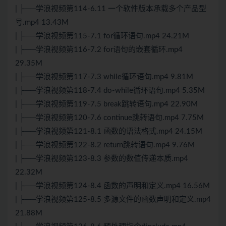
| ├──学浪视频第114-6.11 一个软件版本承载多个产品型
号.mp4 13.43M
| ├──学浪视频第115-7.1 for循环语句.mp4 24.21M
| ├──学浪视频第116-7.2 for语句的嵌套循环.mp4
29.35M
| ├──学浪视频第117-7.3 while循环语句.mp4 9.81M
| ├──学浪视频第118-7.4 do-while循环语句.mp4 5.35M
| ├──学浪视频第119-7.5 break跳转语句.mp4 22.90M
| ├──学浪视频第120-7.6 continue跳转语句.mp4 7.75M
| ├──学浪视频第121-8.1 函数的语法格式.mp4 24.15M
| ├──学浪视频第122-8.2 return跳转语句.mp4 9.76M
| ├──学浪视频第123-8.3 参数的数值传递本质.mp4
22.32M
| ├──学浪视频第124-8.4 函数的声明和定义.mp4 16.56M
| ├──学浪视频第125-8.5 多源文件的函数声明和定义.mp4
21.88M