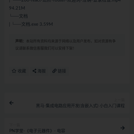
| └──200-react-进阶-router-欢迎词-注销-登录检查.mp4
94.21M
└──文档
| └──文档.exe 3.59M
声明：
本站所有资料均来源于网络以及用户发布，如对资源有争
议请联系微信客服我们可以安排下架！
收藏
海报
链接
上一篇
黑马-集成电路应用开发(含嵌入式) 小白入门课程
下一篇
PN学堂-《电子元器件》- 电容