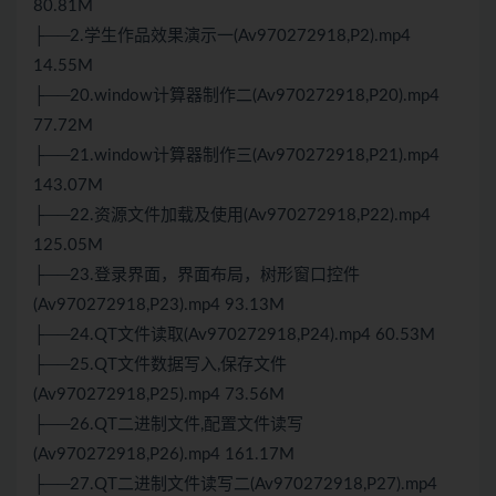
80.81M
├──2.学生作品效果演示一(Av970272918,P2).mp4
14.55M
├──20.window计算器制作二(Av970272918,P20).mp4
77.72M
├──21.window计算器制作三(Av970272918,P21).mp4
143.07M
├──22.资源文件加载及使用(Av970272918,P22).mp4
125.05M
├──23.登录界面，界面布局，树形窗口控件
(Av970272918,P23).mp4 93.13M
├──24.QT文件读取(Av970272918,P24).mp4 60.53M
├──25.QT文件数据写入,保存文件
(Av970272918,P25).mp4 73.56M
├──26.QT二进制文件,配置文件读写
(Av970272918,P26).mp4 161.17M
├──27.QT二进制文件读写二(Av970272918,P27).mp4