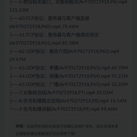
├──6.按钮相关接口，对象树概念(Av970272918,P6).mp4
123.23M
├──60.TCP协议：服务器与客户端连接
(Av970272918,P60).mp4 78.46M
├──61.TCP协议：服务器与客户端通信测试
(Av970272918,P61).mp4 85.38M
├──62.UDP协议：概念介绍(Av970272918,P62).mp4
29.97M
├──63.UDP协议：单播(Av970272918,P63).mp4 60.70M
├──64.UDP协议：组播(Av970272918,P64).mp4 95.21M
├──65.UDP协议：广播(Av970272918,P65).mp4 53.20M
├──7.对象树总结(Av970272918,P7).mp4 33.03M
├──8.信号和槽概念说明(Av970272918,P8).mp4 16.54M
└──9.信号和槽讲解(Av970272918,P9).mp4 99.46M
声明：
本站所有资料均来源于网络以及用户发布，如对资源有争
议请联系微信客服我们可以安排下架！