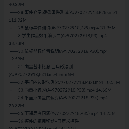
40.32M
├──28.事件介绍,键盘事件测试(Av970272918,P28).mp4
111.92M
├──29.鼠标事件测试(Av970272918,P29).mp4 31.95M
├──3.学生作品效果演示二(Av970272918,P3).mp4
33.73M
├──30.鼠标坐标位置说明(Av970272918,P30).mp4
19.59M
├──31.向量基本概念,三角形法则
(Av970272918,P31).mp4 56.66M
├──32.平行四边形法则(Av970272918,P32).mp4 10.51M
├──33.向量小练习(Av970272918,P33).mp4 14.66M
├──34.平面点向量的运算(Av970272918,P34).mp4
26.32M
├──35.下课思考问题(Av970272918,P35).mp4 14.25M
├──36.控件的拖拽移动+自定义控件