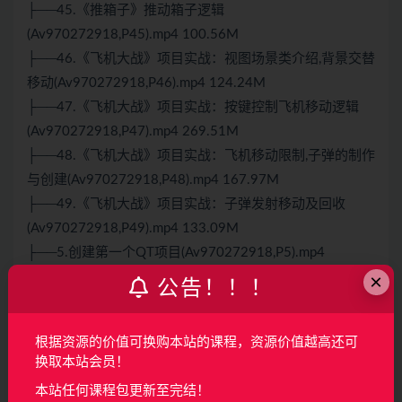
├──45.《推箱子》推动箱子逻辑
(Av970272918,P45).mp4 100.56M
├──46.《飞机大战》项目实战：视图场景类介绍,背景交替
移动(Av970272918,P46).mp4 124.24M
├──47.《飞机大战》项目实战：按键控制飞机移动逻辑
(Av970272918,P47).mp4 269.51M
├──48.《飞机大战》项目实战：飞机移动限制,子弹的制作
与创建(Av970272918,P48).mp4 167.97M
├──49.《飞机大战》项目实战：子弹发射移动及回收
(Av970272918,P49).mp4 133.09M
├──5.创建第一个QT项目(Av970272918,P5).mp4
×
109.38M
公告！！！
├──50.《飞机大战》项目实战：背景音乐，子弹音效的添
加，对象的继承链的搭建(Av970272918,P50).mp4
根据资源的价值可换购本站的课程，资源价值越高还可
148.73M
换取本站会员！
├──51.《飞机大战》项目实战：对象继承链实现,代码改造
本站任何课程包更新至完结！
进行排错(Av970272918,P51).mp4 93.55M