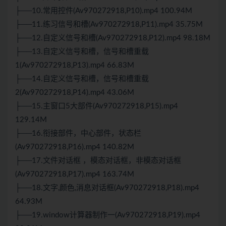
├──10.常用控件(Av970272918,P10).mp4 100.94M
├──11.练习信号和槽(Av970272918,P11).mp4 35.75M
├──12.自定义信号和槽(Av970272918,P12).mp4 98.18M
├──13.自定义信号和槽，信号和槽重载
1(Av970272918,P13).mp4 66.83M
├──14.自定义信号和槽，信号和槽重载
2(Av970272918,P14).mp4 43.06M
├──15.主窗口5大部件(Av970272918,P15).mp4
129.14M
├──16.衔接部件，中心部件，状态栏
(Av970272918,P16).mp4 140.82M
├──17.文件对话框 ，模态对话框，非模态对话框
(Av970272918,P17).mp4 163.74M
├──18.文字,颜色,消息对话框(Av970272918,P18).mp4
64.93M
├──19.window计算器制作一(Av970272918,P19).mp4