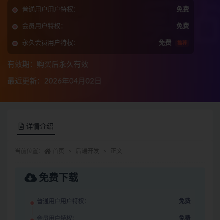
普通用户用户特权：
免费
会员用户特权：
免费
永久会员用户特权：
免费
推荐
有效期：购买后永久有效
最近更新：2026年04月02日
详情介绍
当前位置：
首页
后端开发
正文
免费下载
普通用户用户特权：
免费
会员用户特权：
免费