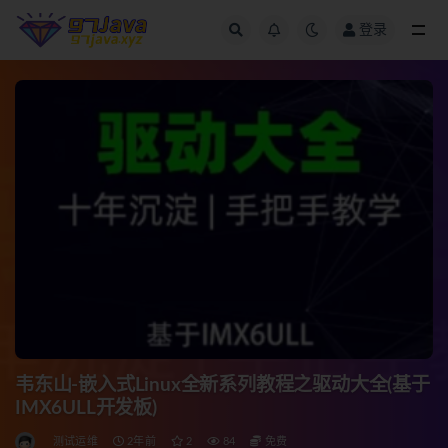
登录
全部
韦东山-嵌入式Linux全新系列教程之驱动大全(基于
IMX6ULL开发板)
测试运维
2年前
2
84
免费