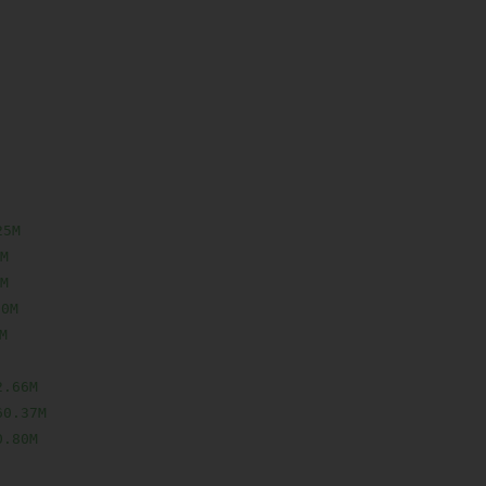
5M





M



66M

.37M

80M
