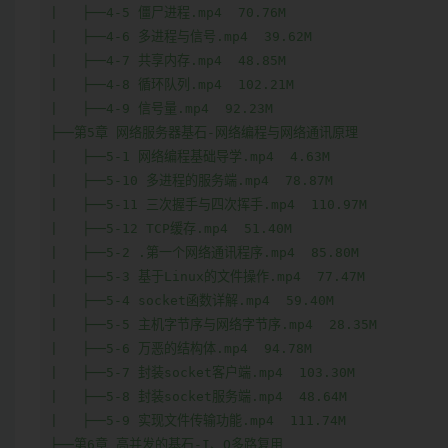
|   ├──4-5 僵尸进程.mp4  70.76M

|   ├──4-6 多进程与信号.mp4  39.62M

|   ├──4-7 共享内存.mp4  48.85M

|   ├──4-8 循环队列.mp4  102.21M

|   ├──4-9 信号量.mp4  92.23M

├──第5章 网络服务器基石-网络编程与网络通讯原理  

|   ├──5-1 网络编程基础导学.mp4  4.63M

|   ├──5-10 多进程的服务端.mp4  78.87M

|   ├──5-11 三次握手与四次挥手.mp4  110.97M

|   ├──5-12 TCP缓存.mp4  51.40M

|   ├──5-2 .第一个网络通讯程序.mp4  85.80M

|   ├──5-3 基于Linux的文件操作.mp4  77.47M

|   ├──5-4 socket函数详解.mp4  59.40M

|   ├──5-5 主机字节序与网络字节序.mp4  28.35M

|   ├──5-6 万恶的结构体.mp4  94.78M

|   ├──5-7 封装socket客户端.mp4  103.30M

|   ├──5-8 封装socket服务端.mp4  48.64M

|   ├──5-9 实现文件传输功能.mp4  111.74M

├──第6章 高并发的基石-I、O多路复用  
