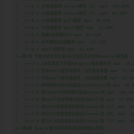
|   ├──6-1 IO多路复用-select模型（上）.mp4  116.87M

|   ├──6-2 IO多路复用-select模型（下）.mp4  65.06M

|   ├──6-3 IO多路复用-poll模型.mp4  48.93M

|   ├──6-4 IO多路复用-epoll模型.mp4  72.18M

|   ├──6-5 阻塞&非阻塞的IO.mp4  84.42M

|   ├──6-6 水平触和&边缘触发.mp4  127.55M

|   ├──6-7 epoll的原理.mp4  11.84M

├──第7章 开始手把手带大家从0实现百万并发的Reactor服务器  

|   ├──7-1 从0实现百万并发的Reactor服务器导学.mp4  16.2
|   ├──7-2 优化epoll服务端程序，为封装做准备.mp4  75.30M
|   ├──7-3 优化epoll服务端程序，为封装做准备.mp4  33.63M
|   ├──7-4 把网络地址协议封装成InetAddress类.mp4  76.00
|   ├──7-5 把socket的库函数封装成Socket类.mp4  104.83M
|   ├──7-6 把epoll的各种操作封装成Epoll类.mp4  75.45M

|   ├──7-7 把与TCP连接通道封装成Channel类（上）.mp4  62.
|   ├──7-8 把与TCP连接通道封装成Channel类（中）.mp4  160
|   ├──7-9 把与TCP连接通道封装成Channel类（下）.mp4  50.
├──第8章 Reacor模式中的事件驱动机制核心原理  
