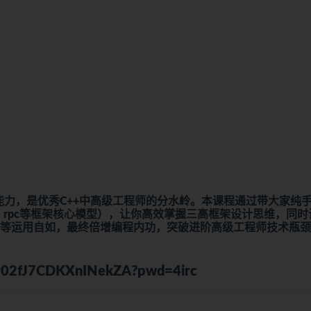
力，是优秀C++中高级工程师的分水岭。本课程通过带大家纯
、nginx、rpc等框架核心模型），让你高效掌握三高框架设计思维，同
技术等运用自如，最终倍增编程内功，突破进阶高级工程师技术瓶
6Rr02fJ7CDKXnINekZA?pwd=4irc