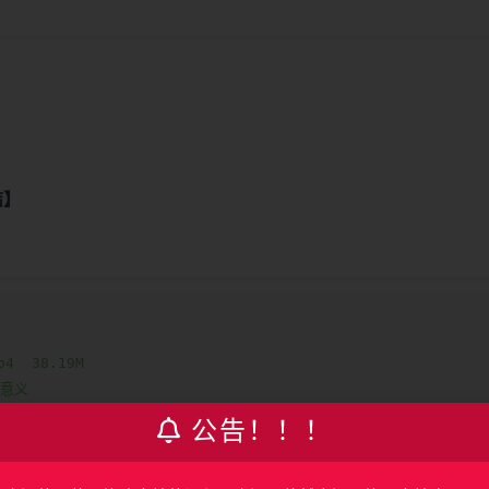
结】
  38.19M

义  

公告！！！