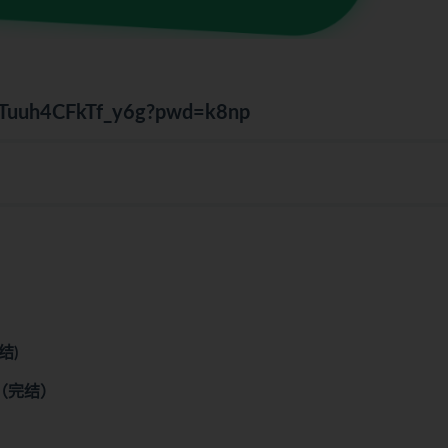
a7PTuuh4CFkTf_y6g?pwd=k8np
结)
统（完结）