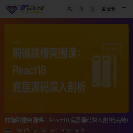
登录
全部
前端跳槽突围课：React18底层源码深入剖析(完结)
前端开发
2年前
0
355
42