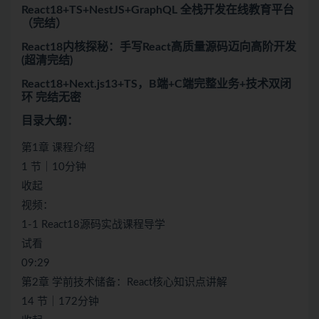
React18+TS+NestJS+GraphQL 全栈开发在线教育平台
（完结）
React18内核探秘：手写React高质量源码迈向高阶开发
(超清完结)
React18+Next.js13+TS，B端+C端完整业务+技术双闭
环 完结无密
目录大纲：
第1章 课程介绍
1 节｜10分钟
收起
视频：
1-1 React18源码实战课程导学
试看
09:29
第2章 学前技术储备：React核心知识点讲解
14 节｜172分钟