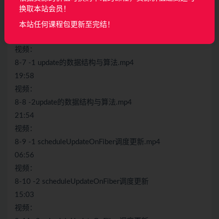
换取本站会员！
视频：
8-6 -1 root.render与unmount函数的流程
本站任何课程包更新至完结！
22:20
视频：
8-7 -1 update的数据结构与算法.mp4
19:58
视频：
8-8 -2update的数据结构与算法.mp4
21:54
视频：
8-9 -1 scheduleUpdateOnFiber调度更新.mp4
06:56
视频：
8-10 -2 scheduleUpdateOnFiber调度更新
15:03
视频：