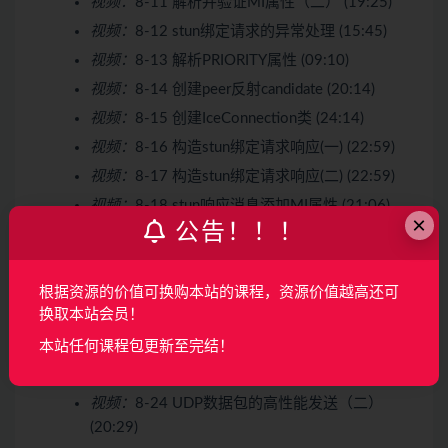
视频：
8-11 解析并验证MI属性（二） (19:25)
视频：
8-12 stun绑定请求的异常处理 (15:45)
视频：
8-13 解析PRIORITY属性 (09:10)
视频：
8-14 创建peer反射candidate (20:14)
视频：
8-15 创建IceConnection类 (24:14)
视频：
8-16 构造stun绑定请求响应(一) (22:59)
视频：
8-17 构造stun绑定请求响应(二) (22:59)
视频：
8-18 stun响应消息添加MI属性 (21:06)
×
公告！！！
视频：
8-19 计算stun响应消息的MI值 (09:48)
视频：
8-20 stun消息IP属性的读写 (23:14)
视频：
8-21 添加指纹属性 (05:20)
根据资源的价值可换购本站的课程，资源价值越高还可
换取本站会员！
视频：
8-22 发送binding响应 (23:28)
本站任何课程包更新至完结！
视频：
8-23 UDP数据包的高性能发送（一）
(24:37)
视频：
8-24 UDP数据包的高性能发送（二）
(20:29)