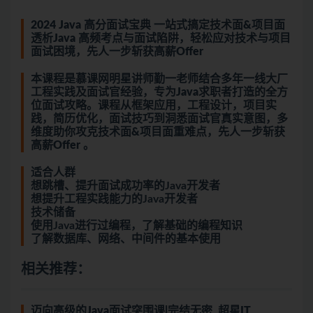
2024 Java 高分面试宝典 一站式搞定技术面&项目面
透析Java 高频考点与面试陷阱，轻松应对技术与项目
面试困境，先人一步斩获高薪Offer
本课程是慕课网明星讲师勤一老师结合多年一线大厂
工程实践及面试官经验，专为Java求职者打造的全方
位面试攻略。课程从框架应用，工程设计，项目实
践，简历优化，面试技巧到洞悉面试官真实意图，多
维度助你攻克技术面&项目面重难点，先人一步斩获
高薪Offer 。
适合人群
想跳槽、提升面试成功率的Java开发者
想提升工程实践能力的Java开发者
技术储备
使用Java进行过编程，了解基础的编程知识
了解数据库、网络、中间件的基本使用
相关推荐：
迈向高级的Java面试突围课|完结无密_超星IT