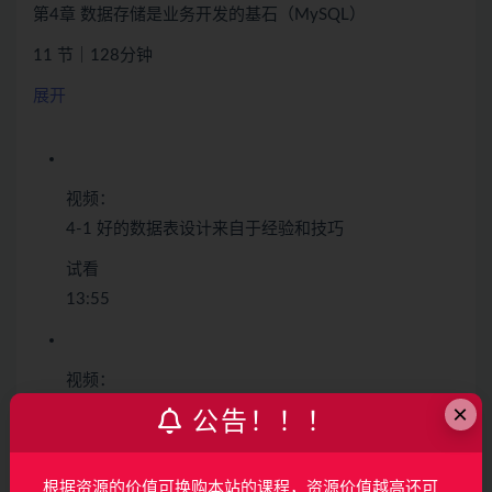
第4章 数据存储是业务开发的基石（MySQL）
11 节｜128分钟
展开
视频：
4-1 好的数据表设计来自于经验和技巧
试看
13:55
视频：
×
4-2 优化索引可以大大提升系统性能
公告！！！
21:52
根据资源的价值可换购本站的课程，资源价值越高还可