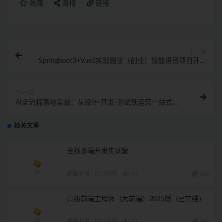
收藏
海报
链接
上一篇
Springboot3+Vue3实现副业（创业）智能语音项目开发
(完结)
下一篇
AI全流程落地实战：从设计-开发-测试到运营一站式搞
定（完结）
相关文章
全栈多端开发实训营
前端开发
3月前
43
260
高级前端工程师（大前端）2025版（已完结）
前端开发
3月前
37
290