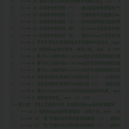
|   ├──9-14 更改从首页导航到视频发布页面的方式（三）--使用TabsC
|   ├──9-15 存储发布的视频（一）--通过路由参数获取用户信息并存储至A
|   ├──9-16 存储发布的视频（二）--在视频发布页面通过AppStora
|   ├──9-17 存储发布的视频（三）--发布视频时通过路由参数传递视频
|   ├──9-18 存储发布的视频（四）--在Index页获取发布视频数据并存
|   ├──9-19 存储发布的视频（五）--通过debug方式排查问题_.mp4
|   ├──9-2 手把手带你实现视频发布页面整体布局设计_.mp4  69.
|   ├──9-20 短视频App发布模块--本章小结_.mp4  8.31M

|   ├──9-3 基于Grid组件和GridItem组件实现视频相册页面（一）
|   ├──9-4 基于Grid组件和GridItem组件实现视频相册页面（二）-
|   ├──9-5 基于Grid组件和GridItem组件实现视频相册页面（三）-
|   ├──9-6 选取本地图片资源作为视频封面（一）--从视频发布页面跳
|   ├──9-7 选取本地图片资源作为视频封面（二）--选取视频封面_.mp
|   ├──9-8 通过onPageShow方式获取视频选择的结果_.mp4  53.
|   └──9-9 视频发布校验_.mp4  41.12M

├──第10章 【进入实战第六步】实战短视频App视频管理模块  

|   ├──10-1 短视频App视频管理模块--本章介绍_.mp4  18.97M
|   ├──10-10 “我”页面作品列表的新增和删除（二）--删除UserVide
|   ├──10-11 “我”页面作品列表的新增和删除（三）--删除VideoInf