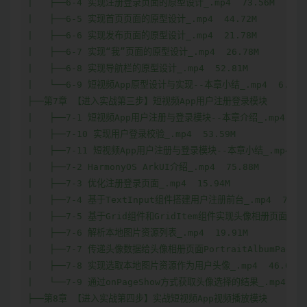
|   ├──6-4 实现注册登录页面的原型设计_.mp4  73.56M

|   ├──6-5 实现首页页面的原型设计_.mp4  44.72M

|   ├──6-6 实现发布页面的原型设计_.mp4  21.78M

|   ├──6-7 实现“我”页面的原型设计_.mp4  26.78M

|   ├──6-8 实现导航栏的原型设计_.mp4  52.81M

|   └──6-9 短视频App原型设计与实现--本章小结_.mp4  6.38M

├──第7章 【进入实战第三步】短视频App用户注册登录模块  

|   ├──7-1 短视频App用户注册与登录模块--本章介绍_.mp4  25.
|   ├──7-10 实现用户登录校验_.mp4  53.59M

|   ├──7-11 短视频App用户注册与登录模块--本章小结_.mp4  24
|   ├──7-2 HarmonyOS ArkUI介绍_.mp4  75.88M

|   ├──7-3 优化注册登录页面_.mp4  15.94M

|   ├──7-4 基于TextInput组件搭建用户注册前台_.mp4  75.50
|   ├──7-5 基于Grid组件和GridItem组件实现头像相册页面_.mp4 
|   ├──7-6 解析本地图片资源列表_.mp4  19.91M

|   ├──7-7 传递头像数据给头像相册页面PortraitAlbumPage_.mp
|   ├──7-8 实现选取本地图片资源作为用户头像_.mp4  46.06M

|   └──7-9 通过onPageShow方式获取头像选择的结果_.mp4  65.
├──第8章 【进入实战第四步】实战短视频App视频播放模块  
