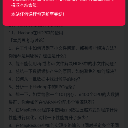
7、YARN中的调度器分析
换取本站会员！
8、案例：YARN多资源队列配置和使用
本站任何课程包更新至完结！
9、Hadoop官方文档使用指北
10、Hadoop在CDH中的使用
11、Hadoop在HDP中的使用
【本周思考与讨论】
1、在工作中如何遇到了小文件问题，都有哪些解决方法？
你推荐是用哪种？理由是什么？
2、能不能使用zip或者rar文件解决HDFS中的小文件问题？
3、总结一下数据倾斜产生的原因，如何避免？如何解决？
4、如何从一批数据中找出倾斜的key？
5、分析一下Hadoop中的RPC框架？
6、想一下，如果给你一个10T内存、6400个CPU的大数据
集群，你会如何在YARN中分配多个资源队列？
7、在MapReduce程序中使用gzip数据压缩方式对程序计算
性能进行优化，对比一下性能提升了多少？
8、在MapReduce中如何实现多路输入（同时指定多个不同