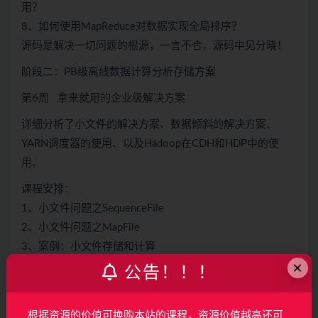
用？
8、如何使用MapReduce对数据实现全局排序？
源码是解决一切问题的根源，一言不合，源码中见分晓！
阶段二：PB级离线数据计算分析存储方案
第6周 拿来就用的企业级解决方案
详细分析了小文件的解决方案、数据倾斜的解决方案、
YARN调度器的使用、以及Hadoop在CDH和HDP中的使
用。
课程安排：
1、小文件问题之SequenceFile
2、小文件问题之MapFile
3、案例：小文件存储和计算
×
4、 数据倾斜问题分析
公告！！！
5、数据倾斜案例实战
6、YARN的基本情况介绍
根据资源的价值可换购本站的课程，资源价值越高还可