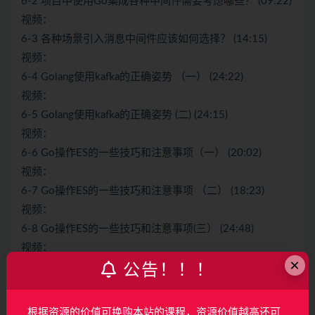
6-2 项目中使用Go集成各种中间件需要考虑哪些？ (09:22)
视频：
6-3 各种场景引入消息中间件应该如何选择？ (14:15)
视频：
6-4 Golang使用kafka的正确姿势 （一） (24:22)
视频：
6-5 Golang使用kafka的正确姿势 (二) (24:15)
视频：
6-6 Go操作ES的一些技巧和注意事项（一） (20:02)
视频：
6-7 Go操作ES的一些技巧和注意事项 （二） (18:23)
视频：
6-8 Go操作ES的一些技巧和注意事项(三） (24:48)
视频：
×
6-9 生产环境中Go集成mysql需要重点解决哪些问题？
公告！！！
(25:13)
视频：
根据资源的价值可换购本站的课程，资源价值越高还可