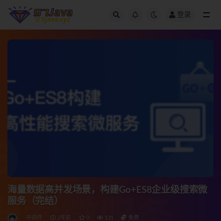
登录
全部
海量数据高并发场景，构建Go+ES8企业级搜索微
服务（完结）
中间件
2年前
0
131
免费