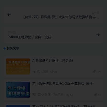
上一篇
【价值299】慕课网-算法大神带你玩转数据结构 从入
门到精通
下一篇
Python工程师面试宝典（完结）
相关文章
AI算法进阶训练营（包更新）
AI
8月前
36
180
恋上数据结构与算法1-3季 全套教程+课件
云计算/大数据
8月前
13
68
慕ke 深入AI/大模型必修数学体系（已完结）