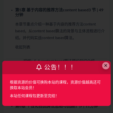
第5章 基于内容的推荐方法content based
3 节 | 49
分钟
本章节重点介绍一种基于内容的推荐方法content
based。从content based算法的背景与主体流程进行介
绍。并代码实战content based算法。
收起列表
视频：
5-1 content based算法理论知识介绍
×
公告！！！
(11:44)
视频：
5-2 content based算法代码实战之工具函
数的书写 (17:18)
根据资源的价值可换购本站的课程，资源价值越高还可
视频：
5-3 用户刻画与基于内容推荐的代码实战。
换取本站会员！
(19:08)
本站任何课程包更新至完结！
第6章 个性化召回算法总结与回顾
1 节 | 11分钟