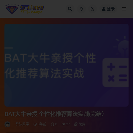
登录
全部
BAT大牛亲授 个性化推荐算法实战(完结）
算法数学
3年前
0
27
免费