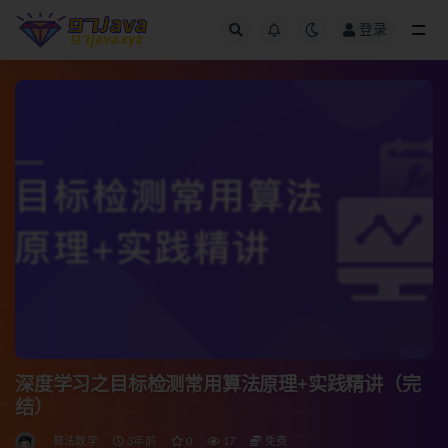
登录
全部
深度学习之目标检测常用算法原理+实践精讲（完
结）
算法数学
3年前
0
17
免费