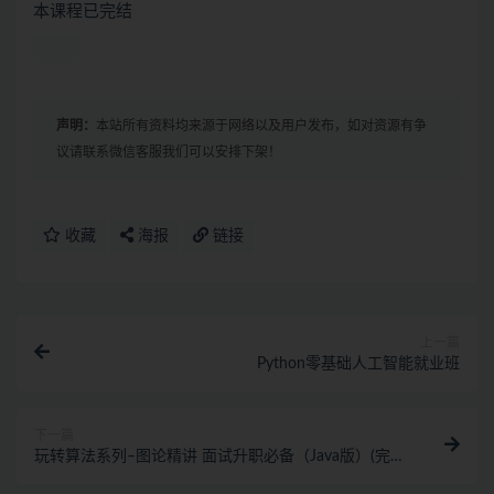
本课程已完结
声明：
本站所有资料均来源于网络以及用户发布，如对资源有争
议请联系微信客服我们可以安排下架！
收藏
海报
链接
上一篇
Python零基础人工智能就业班
下一篇
玩转算法系列–图论精讲 面试升职必备（Java版）(完
结）