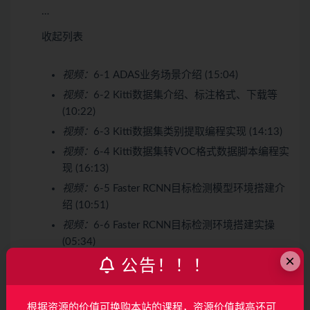
…
收起列表
视频：
6-1 ADAS业务场景介绍 (15:04)
视频：
6-2 Kitti数据集介绍、标注格式、下载等
(10:22)
视频：
6-3 Kitti数据集类别提取编程实现 (14:13)
视频：
6-4 Kitti数据集转VOC格式数据脚本编程实
现 (16:13)
视频：
6-5 Faster RCNN目标检测模型环境搭建介
绍 (10:51)
视频：
6-6 Faster RCNN目标检测环境搭建实操
(05:34)
×
视频：
6-7 Faster RCNN目标检测框架介绍
公告！！！
(09:10)
视频：
6-8 Faster RCNN目标检测框架训练脚本参
根据资源的价值可换购本站的课程，资源价值越高还可