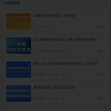
相关文章
AI算法进阶训练营（包更新）
AI
8月前
36
180
恋上数据结构与算法1-3季 全套教程+课件
云计算/大数据
8月前
13
68
慕ke 深入AI/大模型必修数学体系（已完结）
算法数学
1年前
50
120
解锁机器学习算法面试挑战
算法数学
1年前
5
30