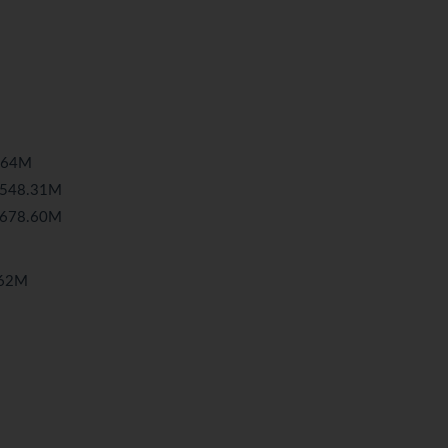
.64M
48.31M
78.60M
62M