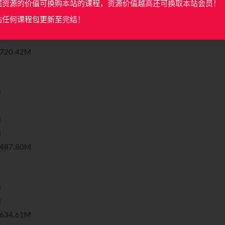
据资源的价值可换购本站的课程，资源价值越高还可换取本站会员！
M
站任何课程包更新至完结！
M
M
20.42M
M
M
M
87.80M
M
M
34.61M