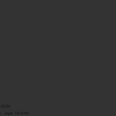
2.83M
y） .mp4 59.47M