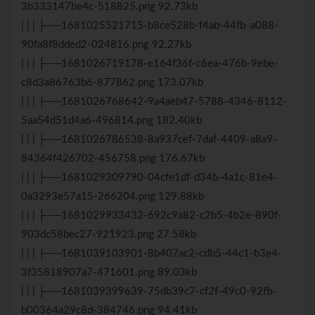
3b333147be4c-518825.png 92.73kb
| | | ├──1681025521715-b8ce528b-f4ab-44fb-a088-
90fa8f8dded2-024816.png 92.27kb
| | | ├──1681026719178-e164f36f-c6ea-476b-9ebe-
c8d3a86763b6-877862.png 173.07kb
| | | ├──1681026768642-9a4aeb47-5788-4346-8112-
5aa54d51d4a6-496814.png 182.40kb
| | | ├──1681026786538-8a937cef-7daf-4409-a8a9-
84364f426702-456758.png 176.67kb
| | | ├──1681029309790-04cfe1df-d34b-4a1c-81e4-
0a3293e57a15-266204.png 129.88kb
| | | ├──1681029933432-692c9a82-c2b5-4b2e-890f-
903dc58bec27-921923.png 27.58kb
| | | ├──1681039103901-8b407ac2-cdb5-44c1-b3e4-
3f35818907a7-471601.png 89.03kb
| | | ├──1681039399639-75db39c7-cf2f-49c0-92fb-
b00364a29c8d-384746.png 94.41kb