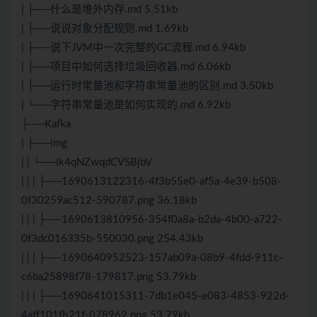
| ├──什么是堆外内存.md 5.51kb
| ├──说说对象分配规则.md 1.69kb
| ├──说下JVM中一次完整的GC流程.md 6.94kb
| ├──项目中如何选择垃圾回收器.md 6.06kb
| ├──运行时常量池和字符串常量池的区别.md 3.50kb
| └──字符串常量池是如何实现的.md 6.92kb
├──Kafka
| ├──img
| | └──Ik4qNZwqdCVSBjbV
| | | ├──1690613122316-4f3b55e0-af5a-4e39-b508-
0f30259ac512-590787.png 36.18kb
| | | ├──1690613810956-354f0a8a-b2da-4b00-a722-
0f3dc016335b-550030.png 254.43kb
| | | ├──1690640952523-157ab09a-08b9-4fdd-911c-
c6ba25898f78-179817.png 53.79kb
| | | ├──1690641015311-7db1e045-e083-4853-922d-
4aff101fb21f-078962.png 53.79kb