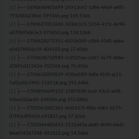
| | | ├──1690648401699-24913c41-1d9e-44e9-a4f0-
793280a238ce-199346.png 169.51kb
| | | ├──1704627052660-503dc323-5354-415c-8e98-
e870b95d63e3-975850.png 158.53kb
| | | ├──1704628275351-d101b349-c0b4-45d0-adea-
e0d378856c59-404103.png 27.40kb
| | | ├──1704628728989-5c90216e-e2b7-4c79-8bbe-
d2895d31342d-702568.png 76.45kb
| | | ├──1704632093829-458bd589-8dfa-414f-ac11-
5af2a30c5945-518518.png 192.64kb
| | | ├──1704896649152-158f7830-bcef-43c3-a6f8-
fc8ee5d2ac46-638386.png 153.88kb
| | | ├──1705063082361-fed2437f-4f0e-4db1-b579-
07f43c8f942d-691807.png 37.85kb
| | | ├──1705064485653-5132d45a-abd0-4040-b6d2-
86a034367248-092022.png 54.56kb