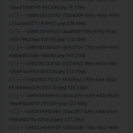
506e379b9540-955300.png 79.75kb
| | | ├──1680010615392-70b04309-469c-4e6e-907e-
171a3bc5d171-834425.png 108.46kb
| | | ├──1680010654025-dbaa938f-f592-4991-91a5-
26b979fb21ed-338747.png 151.62kb
| | | ├──1680182182469-d69c3714-7715-41f9-9e91-
6dd2ad551cb8-488081.png 149.21kb
| | | ├──1680182212063-2213e902-f8ee-465d-bf8d-
420a97dc49c3-841824.png 152.70kb
| | | ├──1680182275517-453a9fad-190b-4aee-b52a-
857b6d8ee3c9-035570.jpeg 116.13kb
| | | ├──1680414456643-db561b76-ec69-430a-9b3d-
7bee93b2a498-397689.jpeg 123.40kb
| | | ├──1680874940944-32aa1d07-82f6-4dd8-b3c8-
f98fcdb01f9a-026616.jpeg 327.58kb
| | | ├──1681024592949-53b352d8-76bb-48c2-b08c-