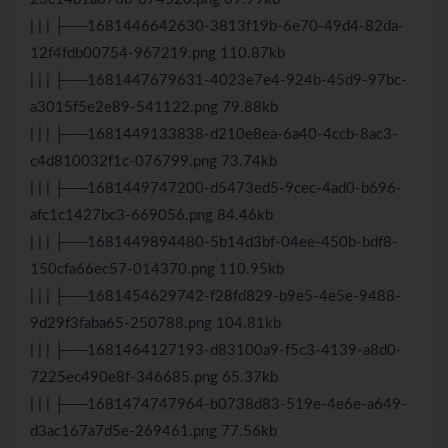
| | | ├──1681446642630-3813f19b-6e70-49d4-82da-
12f4fdb00754-967219.png 110.87kb
| | | ├──1681447679631-4023e7e4-924b-45d9-97bc-
a3015f5e2e89-541122.png 79.88kb
| | | ├──1681449133838-d210e8ea-6a40-4ccb-8ac3-
c4d810032f1c-076799.png 73.74kb
| | | ├──1681449747200-d5473ed5-9cec-4ad0-b696-
afc1c1427bc3-669056.png 84.46kb
| | | ├──1681449894480-5b14d3bf-04ee-450b-bdf8-
150cfa66ec57-014370.png 110.95kb
| | | ├──1681454629742-f28fd829-b9e5-4e5e-9488-
9d29f3faba65-250788.png 104.81kb
| | | ├──1681464127193-d83100a9-f5c3-4139-a8d0-
7225ec490e8f-346685.png 65.37kb
| | | ├──1681474747964-b0738d83-519e-4e6e-a649-
d3ac167a7d5e-269461.png 77.56kb