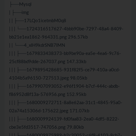
├──Mysql
| ├──img
| | ├──17LQo1icetmbM0q8
| | | └──1724316517627-4bbb90be-7297-48a4-8409-
bb21e1ea1862-964331.png 296.57kb
| | └──4_xIH9kdrSNB7IMN
| | | ├──1679833438373-bb9be90a-ea5e-4ea6-9c76-
25cf88bd9dde-267037.png 147.33kb
| | | ├──1679895428685-931f82f5-ce79-410a-a0cd-
4104b5a96150-727513.jpeg 98.05kb
| | | ├──1679907093052-e96f1904-b7cf-444c-abdb-
f86952d8f13a-576956.png 152.95kb
| | | ├──1680009272711-8a8e62aa-31c1-4845-95a0-
02a74a15306d-175622.jpeg 171.07kb
| | | ├──1680009924139-fd0faa83-2ea0-4df5-8222-
cbe3e5fd3517-747056.png 79.80kb
| | | ├──1680009975989-b2c20052-c6f8-4103-8cb7-