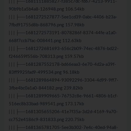
| | | ├──1681111885827-f385c7dc-fd67-4213-9911-
90b9b1a5b4a8-126948.png 106.54kb
| | | ├──1681272527877-5ee1cd39-0abc-4406-b23a-
7fbd91755d8b-868796.png 157.98kb
| | | ├──1681272573191-8078286f-8374-44fe-a1a0-
668f7ccb7fac-008441.png 112.63kb
| | | ├──1681272681693-656c2b09-74ec-4876-bd22-
f246659f556b-708313.png 159.57kb
| | | ├──1681287552178-bd66eaa3-6e70-4d2a-a39f-
83ff9925fad9-499534.png 96.18kb
| | | ├──1681289864894-93092296-3304-4d99-9ff7-
3fbe4bc0a1a0-844182.png 239.82kb
| | | ├──1681289909665-76752c8e-9661-4806-b1cf-
516ec8b33bad-989541.png 173.17kb
| | | ├──1681305655206-41e7f35a-3d2d-4169-9a70-
cc752e4186c9-831833.png 220.75kb
| | | ├──1681365781705-5ee3b302-7e4c-40ed-94a8-