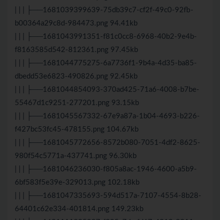
| | | ├──1681039399639-75db39c7-cf2f-49c0-92fb-
b00364a29c8d-984473.png 94.41kb
| | | ├──1681043991351-f81c0cc8-6968-40b2-9e4b-
f8163585d542-812361.png 97.45kb
| | | ├──1681044775275-6a7736f1-9b4a-4d35-ba85-
dbedd53e6823-490826.png 92.45kb
| | | ├──1681044854093-370ad425-71a6-4008-b7be-
55467d1c9251-277201.png 93.15kb
| | | ├──1681045567332-67e9a87a-1b04-4693-b226-
f427bc53fc45-478155.png 104.67kb
| | | ├──1681045772656-8572b080-7051-4df2-8625-
980f54c5771a-437741.png 96.30kb
| | | ├──1681046236030-f805a8ac-1946-4600-a5b9-
6bf583f5e39e-329013.png 102.18kb
| | | ├──1681047335693-594d517a-7107-4554-8b28-
64401c62e334-401814.png 149.23kb