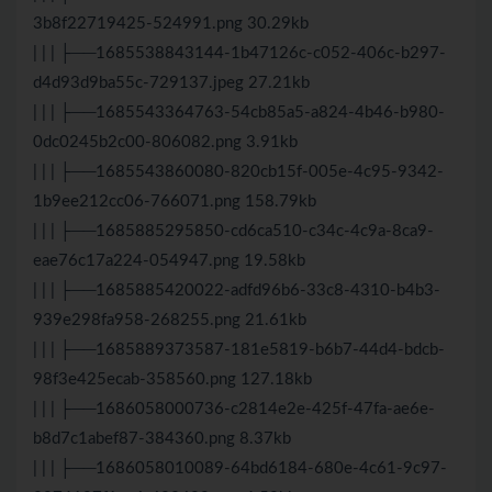
3b8f22719425-524991.png 30.29kb
| | | ├──1685538843144-1b47126c-c052-406c-b297-
d4d93d9ba55c-729137.jpeg 27.21kb
| | | ├──1685543364763-54cb85a5-a824-4b46-b980-
0dc0245b2c00-806082.png 3.91kb
| | | ├──1685543860080-820cb15f-005e-4c95-9342-
1b9ee212cc06-766071.png 158.79kb
| | | ├──1685885295850-cd6ca510-c34c-4c9a-8ca9-
eae76c17a224-054947.png 19.58kb
| | | ├──1685885420022-adfd96b6-33c8-4310-b4b3-
939e298fa958-268255.png 21.61kb
| | | ├──1685889373587-181e5819-b6b7-44d4-bdcb-
98f3e425ecab-358560.png 127.18kb
| | | ├──1686058000736-c2814e2e-425f-47fa-ae6e-
b8d7c1abef87-384360.png 8.37kb
| | | ├──1686058010089-64bd6184-680e-4c61-9c97-