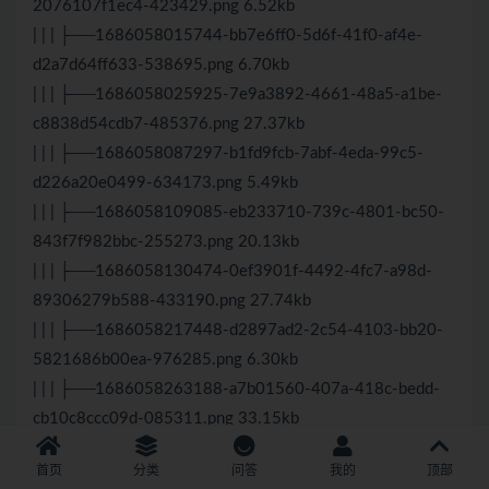
2076107f1ec4-423429.png 6.52kb
| | | ├──1686058015744-bb7e6ff0-5d6f-41f0-af4e-
d2a7d64ff633-538695.png 6.70kb
| | | ├──1686058025925-7e9a3892-4661-48a5-a1be-
c8838d54cdb7-485376.png 27.37kb
| | | ├──1686058087297-b1fd9fcb-7abf-4eda-99c5-
d226a20e0499-634173.png 5.49kb
| | | ├──1686058109085-eb233710-739c-4801-bc50-
843f7f982bbc-255273.png 20.13kb
| | | ├──1686058130474-0ef3901f-4492-4fc7-a98d-
89306279b588-433190.png 27.74kb
| | | ├──1686058217448-d2897ad2-2c54-4103-bb20-
5821686b00ea-976285.png 6.30kb
| | | ├──1686058263188-a7b01560-407a-418c-bedd-
cb10c8ccc09d-085311.png 33.15kb
| | | ├──1686058283738-a72d9098-da92-4a83-ab1f-
首页
分类
问答
我的
顶部
ed8598dbb8cf-567149.png 31.62kb