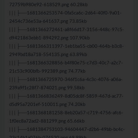
72759b980e92-618529.png 60.28kb
| | | ├──1681366253574-0fa5ca6c-2d64-40f0-9a01-
2454c736e53a-641637.png 73.85kb
| | | ├──1681366272461-a8f66d17-3156-448c-97c5-
d9421863ebb1-894292.png 107.90kb
| | | ├──1681366311397-1eb1ba55-cb00-464b-b3c8-
2949bd18a718-554135.png 63.89kb
| | | ├──1681366328856-b4f80e75-c7d3-40c7-a2c7-
21c53c900bfb-992389.png 74.77kb
| | | ├──1681366725970-346f1c6a-4c3c-4076-a06a-
239a9f1c28f7-874021.png 99.58kb
| | | ├──1681366836249-8d05dc8f-5859-467d-ac77-
d5d95a7201ef-510011.png 74.20kb
| | | ├──1681368181258-8eb20a57-c719-4756-afc6-
1f0ec8a72ad2-881299.png 65.66kb
| | | ├──1681384753103-94604447-d2b6-49bb-bc4c-
23c14b1a076b-074520.png 69.99kb