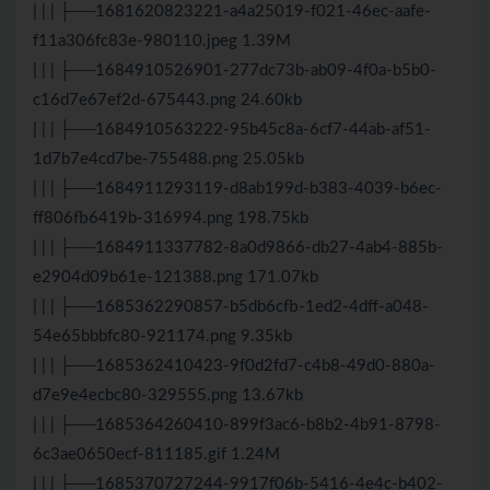
| | | ├──1681620823221-a4a25019-f021-46ec-aafe-
f11a306fc83e-980110.jpeg 1.39M
| | | ├──1684910526901-277dc73b-ab09-4f0a-b5b0-
c16d7e67ef2d-675443.png 24.60kb
| | | ├──1684910563222-95b45c8a-6cf7-44ab-af51-
1d7b7e4cd7be-755488.png 25.05kb
| | | ├──1684911293119-d8ab199d-b383-4039-b6ec-
ff806fb6419b-316994.png 198.75kb
| | | ├──1684911337782-8a0d9866-db27-4ab4-885b-
e2904d09b61e-121388.png 171.07kb
| | | ├──1685362290857-b5db6cfb-1ed2-4dff-a048-
54e65bbbfc80-921174.png 9.35kb
| | | ├──1685362410423-9f0d2fd7-c4b8-49d0-880a-
d7e9e4ecbc80-329555.png 13.67kb
| | | ├──1685364260410-899f3ac6-b8b2-4b91-8798-
6c3ae0650ecf-811185.gif 1.24M
| | | ├──1685370727244-9917f06b-5416-4e4c-b402-