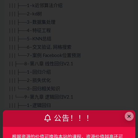
| | | ├──1–k近邻算法介绍
| | | ├──2–kd树
| | | ├──3–数据集处理
| | | ├──4–特征工程
| | | ├──5–KNN总结
| | | ├──6–交叉验证, 网格搜索
| | | └──7–案例 Facebook位置预测
| | ├──8–第八章 线性回归V2.1
| | | ├──1–回归介绍
| | | ├──2–损失优化
| | | └──3–回归相关知识
| | └──9–第九章 逻辑回归V2.1
| | | ├──1–逻辑回归
| | | ├──看看我.zip 14.66M
×
公告！！！
| | | ├──课程总结.mp4 14.73M
| | | ├──面试合集.txt 0.18kb
根据资源的价值可换购本站的课程，资源价值越高还可