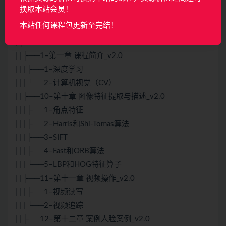
| | | ├──软件下载.txt 0.15kb
换取本站会员！
| | | ├──下载必看.txt 0.16kb
本站任何课程包更新至完结！
| | | └──资料2.zip 14.66M
| ├──04、阶段四 计算机视觉与图像处理
| | ├──1–第一章 课程简介_v2.0
| | | ├──1–深度学习
| | | └──2–计算机视觉（CV）
| | ├──10–第十章 图像特征提取与描述_v2.0
| | | ├──1–角点特征
| | | ├──2–Harris和Shi-Tomas算法
| | | ├──3–SIFT
| | | ├──4–Fast和ORB算法
| | | └──5–LBP和HOG特征算子
| | ├──11–第十一章 视频操作_v2.0
| | | ├──1–视频读写
| | | └──2–视频追踪
| | ├──12–第十二章 案例人脸案例_v2.0