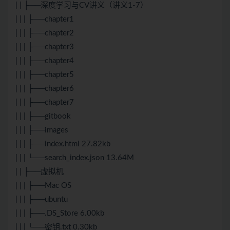
| | ├──深度学习与CV讲义（讲义1-7）
| | | ├──chapter1
| | | ├──chapter2
| | | ├──chapter3
| | | ├──chapter4
| | | ├──chapter5
| | | ├──chapter6
| | | ├──chapter7
| | | ├──gitbook
| | | ├──images
| | | ├──index.html 27.82kb
| | | └──search_index.json 13.64M
| | ├──虚拟机
| | | ├──Mac OS
| | | ├──ubuntu
| | | ├──.DS_Store 6.00kb
| | | └──密钥.txt 0.30kb