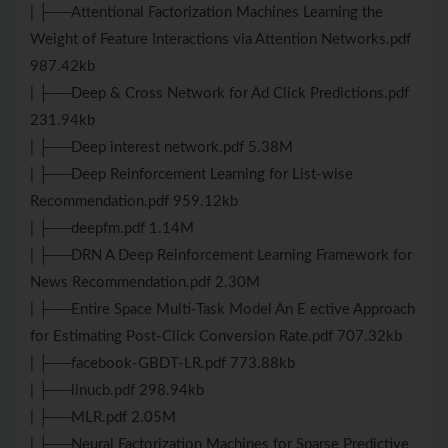
| ├──Attentional Factorization Machines Learning the
Weight of Feature Interactions via Attention Networks.pdf
987.42kb
| ├──Deep & Cross Network for Ad Click Predictions.pdf
231.94kb
| ├──Deep interest network.pdf 5.38M
| ├──Deep Reinforcement Learning for List-wise
Recommendation.pdf 959.12kb
| ├──deepfm.pdf 1.14M
| ├──DRN A Deep Reinforcement Learning Framework for
News Recommendation.pdf 2.30M
| ├──Entire Space Multi-Task Model An E ective Approach
for Estimating Post-Click Conversion Rate.pdf 707.32kb
| ├──facebook-GBDT-LR.pdf 773.88kb
| ├──linucb.pdf 298.94kb
| ├──MLR.pdf 2.05M
| ├──Neural Factorization Machines for Sparse Predictive