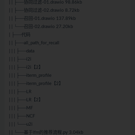
| | ├──协同过滤-01.drawio 98.86kb
| | ├──协同过滤-02.drawio 8.72kb
| | ├──召回-01.drawio 137.89kb
| | └──召回-02.drawio 27.20kb
| ├──代码
| | ├──all_path_for_recall
| | | ├──data
| | | ├──i2i
| | | ├──i2i【2】
| | | ├──iterm_profile
| | | ├──iterm_profile【2】
| | | ├──LR
| | | ├──LR【2】
| | | ├──MF
| | | ├──NCF
| | | └──u2i
| | └──基于lfm的推荐流程.py 3.04kb