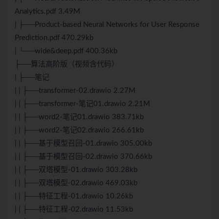
Analytics.pdf 3.49M
| ├──Product-based Neural Networks for User Response
Prediction.pdf 470.29kb
| └──wide&deep.pdf 400.36kb
├──算法高阶版（视频含代码）
| ├──笔记
| | ├──transformer-02.drawio 2.27M
| | ├──transformer-笔记01.drawio 2.21M
| | ├──word2-笔记01.drawio 383.71kb
| | ├──word2-笔记02.drawio 266.61kb
| | ├──基于模型召回-01.drawio 305.00kb
| | ├──基于模型召回-02.drawio 370.66kb
| | ├──双塔模型-01.drawio 303.28kb
| | ├──双塔模型-02.drawio 469.03kb
| | ├──特征工程-01.drawio 10.26kb
| | ├──特征工程-02.drawio 11.53kb