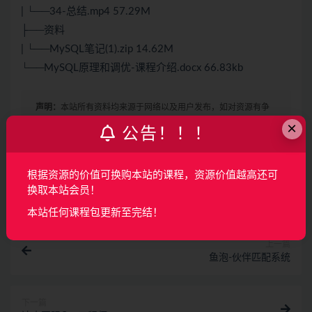
| └──34-总结.mp4 57.29M
├──资料
| └──MySQL笔记(1).zip 14.62M
└──MySQL原理和调优-课程介绍.docx 66.83kb
声明：
本站所有资料均来源于网络以及用户发布，如对资源有争
×
议请联系微信客服我们可以安排下架！
公告！！！
根据资源的价值可换购本站的课程，资源价值越高还可
收藏
海报
链接
换取本站会员！
本站任何课程包更新至完结！
上一篇
鱼泡-伙伴匹配系统
下一篇