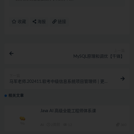
收藏
海报
链接
上一篇
MySQL原理和调优【千锋】
下一篇
马军老师.202411.软考中级信息系统项目管理师 | 更新
中
相关文章
Java AI 高级全能工程师体系课
AI
2周前
12
360