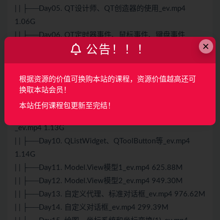
| | ├──Day05. QT设计师、QT创造器的使用_ev.mp4
1.06G
| | ├──Day06. QT定时器事件、鼠标事件、键盘事件
×
公告！！！
_ev.mp4 1.05G
| | ├──Day07：Qt布局管理、包括分隔窗口、停靠窗口、
堆栈窗口_ev.mp4 776.72M
根据资源的价值可换购本站的课程，资源价值越高还可
| | ├──Day08. 基本控件、日期时间控件、日历控件
换取本站会员！
_ev.mp4 806.83M
本站任何课程包更新至完结！
| | ├──Day09. 进度条、QComboBox、QPlainTextEdit等
_ev.mp4 1.13G
| | ├──Day10. QListWidget、QToolButton等_ev.mp4
1.14G
| | ├──Day11. Model.View模型1_ev.mp4 625.88M
| | ├──Day12. Model.View模型2_ev.mp4 949.30M
| | ├──Day13. 自定义代理、标准对话框_ev.mp4 976.62M
| | ├──Day14. 自定义对话框_ev.mp4 299.39M