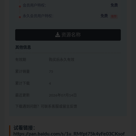
会员用户特权：
免费
永久会员用户特权：
免费
推荐
资源名称
其他信息
有效期
购买后永久有效
累计销量
75
累计下载
4
最近更新
2026年07月14日
下载遇到问题？可联系客服或留言反馈
试看链接：
https://pan.baidu.com/s/1u_RMfpt75k4yFe03CKsof