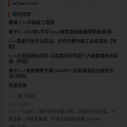
w?pwd=sn1s
相关推荐：
慕课 C++中高级工程师
基于C++从0到1手写Linux高性能网络编程框架(超清)
C++数据开放平台实战，手把手教你做工业级项目【完
结】
C++大型流媒体项目-从底层到应用层千万级直播系统实
战（完结）
基于C++音视频高手课-WebRTC远程桌面后台服务实
战-(完结)
资源目录:
├──第二阶段
| ├──1.UC
| | ├──Day01：操作系统背景介绍、计算机系统分层、环
境变量、环境变量表、环境变量相关函数_ev.mp4
390.51M