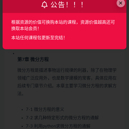
×
公告！！！
6-1 不定积分
6-2 定积分的定义
根据资源的价值可换购本站的课程，资源价值越高还可
6-3 牛顿-莱布尼茨公式
换取本站会员！
6-4 定积分应用-求平面曲线的弧长
本站任何课程包更新至完结！
6-5 第六章 习题练习
第7章 微分方程
微分方程是描述事物运行规律的利器，除了在物理学
领域广泛应用外，也是数学建模的常客，具体应用在
后续专门章节介绍。本章主要学习微分方程的求解方
法。
7-1 微分方程的意义
7-2 求几种特定形式的微分方程的通解
7-3 利用python求微分方程的通解