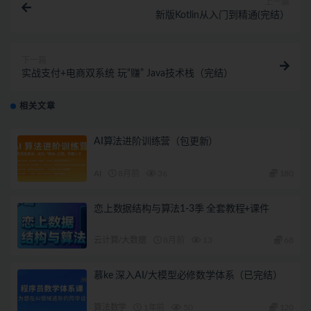
上一篇
新版Kotlin从入门到精通(完结）
下一篇
实战支付+电商双系统 玩“赚” Java技术栈（完结）
相关文章
AI算法进阶训练营（包更新）
AI
8月前
36
180
恋上数据结构与算法1-3季 全套教程+课件
云计算/大数据
8月前
13
68
慕ke 深入AI/大模型必修数学体系（已完结）
算法数学
1年前
50
120