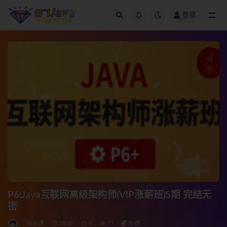
登录
全部
P6:Java互联网高级架构师(VIP涨薪班)5期 完结无
密
体系课
3年前
0
77
免费