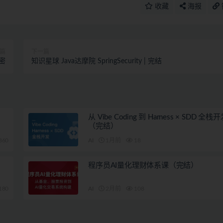
收藏
海报
篇
下一篇
无密
知识星球 Java达摩院 SpringSecurity | 完结
从 Vibe Coding 到 Harness × SDD 全
（完结）
360
AI
1月前
18
程序员AI量化理财体系课（完结）
180
AI
2月前
108