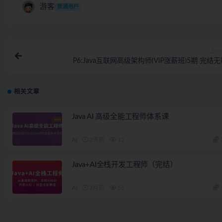
游客
普通用户
上一
P6:Java互联网高级架构师(VIP涨薪班)5期 完结
相关文章
Java AI 高级全能工程师体系课
AI
2周前
12
Java+AI全栈开发工程师（完结）
AI
2月前
56