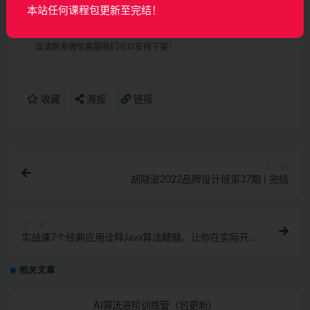
本站任何课程包更新至完结！
声明：
本站所有资料均来源于网络以及用户发布，如对资源有争
议请联系微信客服我们可以安排下架！
收藏
海报
链接
上一篇
胡晓波2022品牌设计班第37期 | 完结
下一篇
实战课7个经典应用诠释Java算法精髓，让你在实际开
发如鱼得水 | 完结
相关文章
AI算法进阶训练营（包更新）