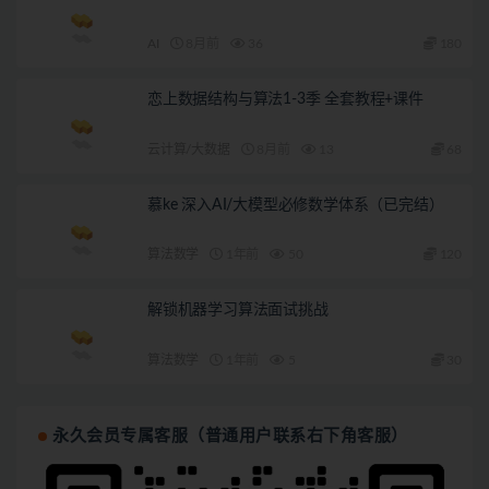
AI
8月前
36
180
恋上数据结构与算法1-3季 全套教程+课件
云计算/大数据
8月前
13
68
慕ke 深入AI/大模型必修数学体系（已完结）
算法数学
1年前
50
120
解锁机器学习算法面试挑战
算法数学
1年前
5
30
永久会员专属客服（普通用户联系右下角客服）