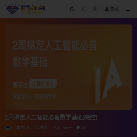
登录
全部
2周搞定人工智能必备数学基础(完结)
算法数学
2年前
0
99
30