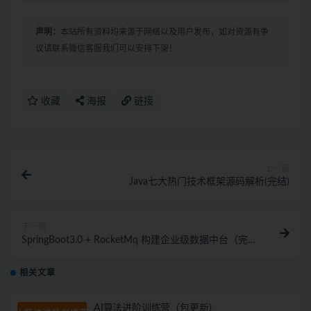
声明：
本站所有资料均来源于网络以及用户发布，如对资源有争
议请联系微信客服我们可以安排下架！
收藏
海报
链接
上一篇
Java七大热门技术框架源码解析(完结)
下一篇
SpringBoot3.0 + RocketMq 构建企业级数据中台（完
结）
相关文章
AI算法进阶训练营（包更新）