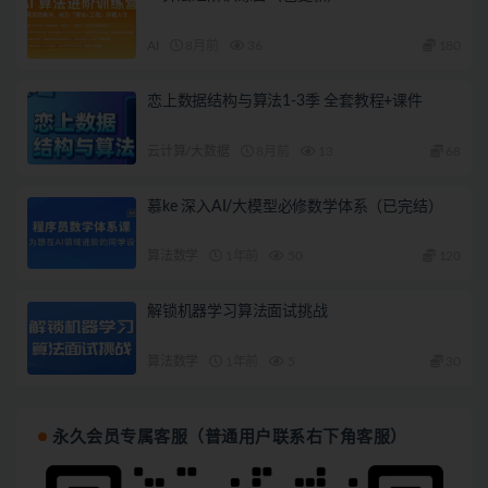
AI
8月前
36
180
恋上数据结构与算法1-3季 全套教程+课件
云计算/大数据
8月前
13
68
慕ke 深入AI/大模型必修数学体系（已完结）
算法数学
1年前
50
120
解锁机器学习算法面试挑战
算法数学
1年前
5
30
永久会员专属客服（普通用户联系右下角客服）